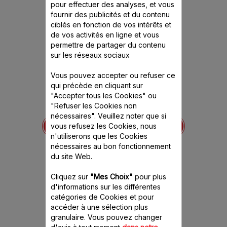
ce produit
pour effectuer des analyses, et vous
fournir des publicités et du contenu
ciblés en fonction de vos intérêts et
de vos activités en ligne et vous
permettre de partager du contenu
sur les réseaux sociaux
Vous pouvez accepter ou refuser ce
qui précède en cliquant sur
Découpe-légumes
"Accepter tous les Cookies" ou
Companion XF383110
"Refuser les Cookies non
Râpez et tranchez
Cuiseur vapeur
nécessaires". Veuillez noter que si
directement dans le bol
SS-
Compani
vous refusez les Cookies, nous
Stock disponible.
0652
Access
n'utiliserons que les Cookies
Companion
e délicieux
nécessaires au bon fonctionnement
sains 
ts
du site Web.
Stock
nible.
Cliquez sur
"Mes Choix"
pour plus
CHF
110.00 CHF
137
d'informations sur les différentes
catégories de Cookies et pour
panier
Ajouter au panier
Ajout
accéder à une sélection plus
granulaire. Vous pouvez changer