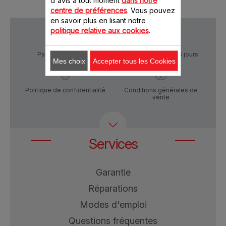
d'avis à tout moment
dans notre
centre de préférences
. Vous pouvez
en savoir plus en lisant notre
politique relative aux cookies
.
Paiement Sécurisé
Livraison sous 5 à 6 jours
Mes choix
Accepter tous les Cookies
Politique de confidentialité
Conditions générales de
vente
Services
Garantie
Réparations
Modes d'emploi
Questions fréquentes