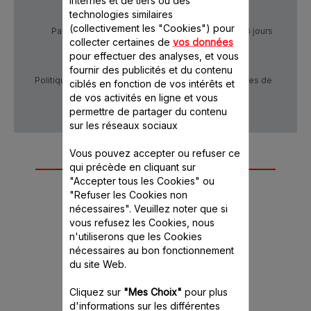
internes et de tiers ou des
technologies similaires
(collectivement les "Cookies") pour
Paiement Sécurisé
Livraison sous 5 à 6 jours
collecter certaines de
vos données
pour effectuer des analyses, et vous
fournir des publicités et du contenu
Politique de confidentialité
Conditions générales de
ciblés en fonction de vos intérêts et
vente
de vos activités en ligne et vous
permettre de partager du contenu
sur les réseaux sociaux
Vous pouvez accepter ou refuser ce
Autre(s) accessoire(s)
qui précède en cliquant sur
"Accepter tous les Cookies" ou
recommandé(s)
"Refuser les Cookies non
nécessaires". Veuillez noter que si
vous refusez les Cookies, nous
n'utiliserons que les Cookies
nécessaires au bon fonctionnement
du site Web.
Cliquez sur
"Mes Choix"
pour plus
d'informations sur les différentes