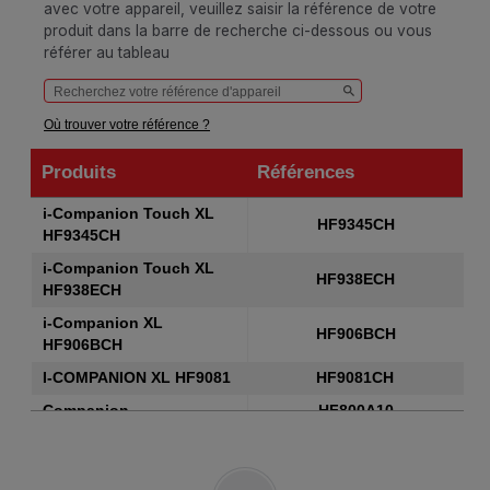
avec votre appareil, veuillez saisir la référence de votre
produit dans la barre de recherche ci-dessous ou vous
référer au tableau
Où trouver votre référence ?
Produits
Références
Produits
Références
i-Companion Touch XL
HF9345CH
HF9345CH
i-Companion Touch XL
HF938ECH
HF938ECH
i-Companion XL
HF906BCH
HF906BCH
I-COMPANION XL HF9081
HF9081CH
Companion
HF800A10
Companion XL HF807E
HF807ECH
ROBOT CUISEUR