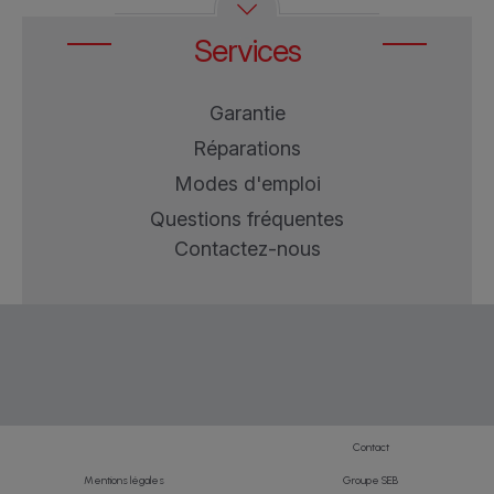
COMPANION XL BLANC
HF806ECH
ET SILVER
Services
I-COMPANION
HF9001CH
Garantie
Réparations
Modes d'emploi
Questions fréquentes
Contactez-nous
Contact
Mentions légales
Groupe SEB