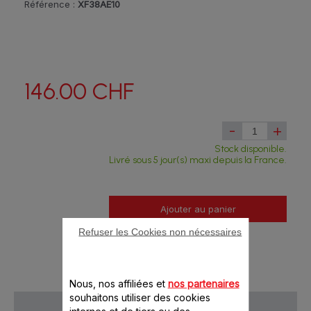
Référence :
XF38AE10
146.00 CHF
-
+
Stock disponible.
Livré sous 5 jour(s) maxi depuis la France.
Ajouter au panier
Refuser les Cookies non nécessaires
Nous, nos affiliées et
nos partenaires
souhaitons utiliser des cookies