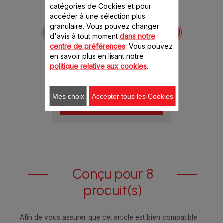
catégories de Cookies et pour
accéder à une sélection plus
Verrine couvercle
granulaire. Vous pouvez changer
rouge SS-
d'avis à tout moment
dans notre
1530000652
centre de préférences
. Vous pouvez
Pour préparer de délicieux
yaourts
en savoir plus en lisant notre
politique relative aux cookies
.
Stock disponible.
6.40 CHF
Mes choix
Accepter tous les Cookies
Ajouter au panier
Conçu pour 8
produit(s)
Afin de vous assurer que cet article est bien compatible