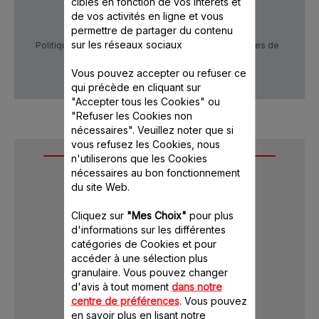
ciblés en fonction de vos intérêts et
de vos activités en ligne et vous
permettre de partager du contenu
sur les réseaux sociaux
Politique de confidentialité
Conditions générales de
vente
Vous pouvez accepter ou refuser ce
qui précède en cliquant sur
"Accepter tous les Cookies" ou
"Refuser les Cookies non
nécessaires". Veuillez noter que si
vous refusez les Cookies, nous
Services
n'utiliserons que les Cookies
nécessaires au bon fonctionnement
du site Web.
Garantie
Cliquez sur
"Mes Choix"
pour plus
Réparations
d'informations sur les différentes
catégories de Cookies et pour
Modes d'emploi
accéder à une sélection plus
Questions fréquentes
granulaire. Vous pouvez changer
d'avis à tout moment
dans notre
Contactez-nous
centre de préférences
. Vous pouvez
en savoir plus en lisant notre