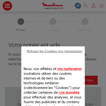
Panier
Livraison
Paiement
Votre panier est vide
Refuser les Cookies non nécessaires
Si vous souhaitez acheter un accessoire en ligne,
sélectionnez l'accessoire qui vous intéresse et cliquez
sur le bouton Ajouter au panier
Nous, nos affiliées et
nos partenaires
souhaitons utiliser des cookies
internes et de tiers ou des
Retour à la boutique
technologies similaires
(collectivement les "Cookies") pour
collecter certaines de
vos données
pour effectuer des analyses, et vous
fournir des publicités et du contenu
Paiement Sécurisé
Livraison sous 5 à 6 jours