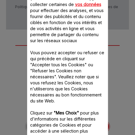
collecter certaines de
vos données
Politique de confidentialité
Conditions générales de
pour effectuer des analyses, et vous
vente
fournir des publicités et du contenu
ciblés en fonction de vos intérêts et
de vos activités en ligne et vous
permettre de partager du contenu
sur les réseaux sociaux
Autre(s) accessoire(s)
Vous pouvez accepter ou refuser ce
recommandé(s)
qui précède en cliquant sur
"Accepter tous les Cookies" ou
"Refuser les Cookies non
nécessaires". Veuillez noter que si
vous refusez les Cookies, nous
n'utiliserons que les Cookies
nécessaires au bon fonctionnement
du site Web.
Cliquez sur
"Mes Choix"
pour plus
Verrine couvercle
d'informations sur les différentes
rouge SS-
catégories de Cookies et pour
1530000652
accéder à une sélection plus