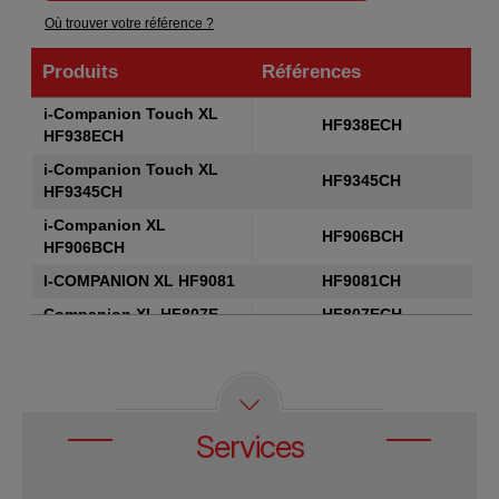
Où trouver votre référence ?
Produits
Références
Produits
Références
i-Companion Touch XL
HF938ECH
HF938ECH
i-Companion Touch XL
HF9345CH
HF9345CH
i-Companion XL
HF906BCH
HF906BCH
I-COMPANION XL HF9081
HF9081CH
Companion XL HF807E
HF807ECH
ROBOT CUISEUR
COMPANION XL BLANC
HF806ECH
ET SILVER
I-COMPANION
HF9001CH
Services
Companion
HF800A10