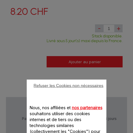
8.20 CHF
-
+
Stock disponible.
Livré sous 5 jour(s) maxi depuis la France.
Ajouter au panier
Refuser les Cookies non nécessaires
Nous, nos affiliées et
nos partenaires
souhaitons utiliser des cookies
Paiement Sécurisé
Livraison sous 5 à 6 jours
internes et de tiers ou des
technologies similaires
(collectivement les "Cookies") pour