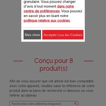
Pour préparer de délicieux
granulaire. Vous pouvez changer
yaourts
d'avis à tout moment
dans notre
Stock disponible.
centre de préférences
. Vous pouvez
en savoir plus en lisant notre
6.40 CHF
politique relative aux cookies
.
Ajouter au panier
Mes choix
Accepter tous les Cookies
Conçu pour 8
produit(s)
Afin de vous assurer que cet article est bien compatible
avec votre appareil, veuillez saisir la référence de votre
produit dans la barre de recherche ci-dessous ou vous
référer au tableau