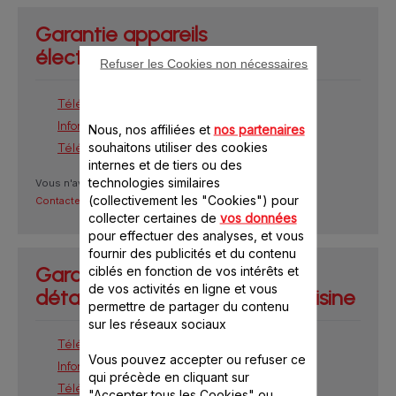
Garantie appareils
électroménagers
Refuser les Cookies non nécessaires
Téléchargez la garantie
Informationen zur Garantie herunterladen
Nous, nos affiliées et
nos partenaires
souhaitons utiliser des cookies
Téléchargez la liste des pays
internes et de tiers ou des
technologies similaires
Vous n'avez pas trouvé les réponses à vos questions ?
(collectivement les "Cookies") pour
Contactez-nous
collecter certaines de
vos données
pour effectuer des analyses, et vous
fournir des publicités et du contenu
Garantie Accessoires, pièces
ciblés en fonction de vos intérêts et
de vos activités en ligne et vous
détachées et ustensiles de cuisine
permettre de partager du contenu
sur les réseaux sociaux
Téléchargez la garantie
Vous pouvez accepter ou refuser ce
Informationen zur Garantie herunterladen
qui précède en cliquant sur
Téléchargez la liste des pays
"Accepter tous les Cookies" ou