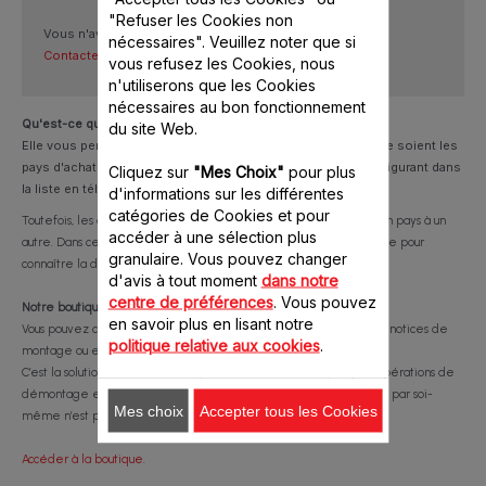
"Refuser les Cookies non
Vous n'avez pas trouvé les réponses à vos questions ?
nécessaires". Veuillez noter que si
Contactez-nous
vous refusez les Cookies, nous
n'utiliserons que les Cookies
nécessaires au bon fonctionnement
Qu'est-ce qu'une garantie internationale ?
du site Web.
Elle vous permet de profiter de tous ses avantages, quels que soient les
pays d'achat du produit et de résidence, dans tous les pays figurant dans
Cliquez sur
"Mes Choix"
pour plus
la liste en téléchargement ci-dessus.
d'informations sur les différentes
catégories de Cookies et pour
Toutefois, les durées de garanties des produits peuvent varier d'un pays à un
accéder à une sélection plus
autre. Dans ce cas, c'est le pays d'achat qu'il faut prendre en compte pour
granulaire. Vous pouvez changer
connaître la durée de garantie.
d'avis à tout moment
dans notre
centre de préférences
. Vous pouvez
Notre boutique pièces et accessoires
en savoir plus en lisant notre
Vous pouvez commander des pièces détachées, télécharger des notices de
politique relative aux cookies
.
montage ou encore, consulter des vidéos tutorielles.
C’est la solution la moins chère, qui nécessite toutefois quelques opérations de
démontage et de remontage. Dans ce cas, la réparation réalisée par soi-
Mes choix
Accepter tous les Cookies
même n’est pas garantie.
Accéder à la boutique
.