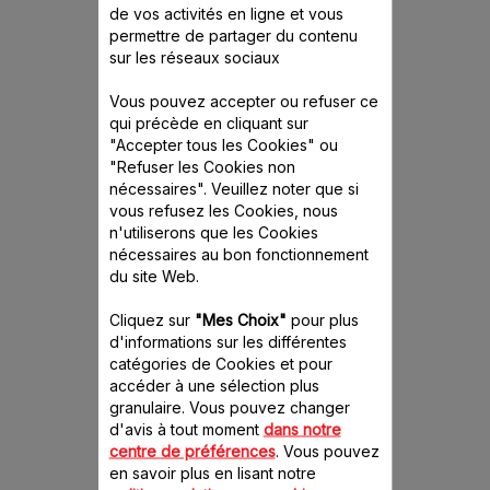
de vos activités en ligne et vous
Batteur manuel avec
permettre de partager du contenu
accessoire pour mixer et
gobelet gradué
sur les réseaux sociaux
Vous pouvez accepter ou refuser ce
qui précède en cliquant sur
"Accepter tous les Cookies" ou
Comparer
"Refuser les Cookies non
nécessaires". Veuillez noter que si
vous refusez les Cookies, nous
n'utiliserons que les Cookies
nécessaires au bon fonctionnement
du site Web.
Cliquez sur
"Mes Choix"
pour plus
d'informations sur les différentes
catégories de Cookies et pour
accéder à une sélection plus
Easymax HM2501B1
granulaire. Vous pouvez changer
Fouetter rapidement et
d'avis à tout moment
dans notre
facilement, toujours à portée
de main !
centre de préférences
. Vous pouvez
en savoir plus en lisant notre