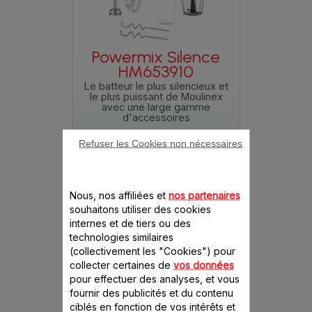
Powermix Silence
HM653910
Le batteur le plus silencieux et
le plus puissant de Moulinex
avec une large gamme
d'accessoires
Refuser les Cookies non nécessaires
Comparer
Nous, nos affiliées et
nos partenaires
souhaitons utiliser des cookies
internes et de tiers ou des
technologies similaires
(collectivement les "Cookies") pour
collecter certaines de
vos données
pour effectuer des analyses, et vous
fournir des publicités et du contenu
Prep'Mix+ HM462110
ciblés en fonction de vos intérêts et