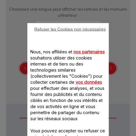
Choisissez une langue pour afficher les notices et les manuels
utilisateur :
Refuser les Cookies non nécessaires
Nous, nos affiliées et
nos partenaires
souhaitons utiliser des cookies
internes et de tiers ou des
technologies similaires
(collectivement les "Cookies") pour
Télécharger la notice
collecter certaines de
vos données
pour effectuer des analyses, et vous
fournir des publicités et du contenu
ciblés en fonction de vos intérêts et
de vos activités en ligne et vous
permettre de partager du contenu
Questions
sur les réseaux sociaux
fréquentes
Vous pouvez accepter ou refuser ce