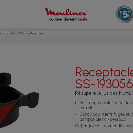
 à jus SS-193056 - Moulinex
Receptacle
SS-193056
Récupère le jus des fruits
Bac rouge en plastique desti
extrait.
Conçu pour centrifugeuse (vo
compatibles ci-dessous)
Cet article est compatible a