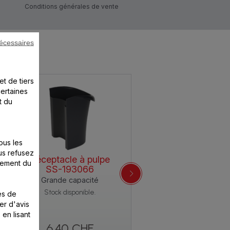
Conditions générales de vente
écessaires
et de tiers
certaines
t du
ous les
us refusez
Réceptacle à pulpe
nement du
SS-193066
Grande capacité
Stock disponible.
es de
er d'avis
 en lisant
6.40 CHF