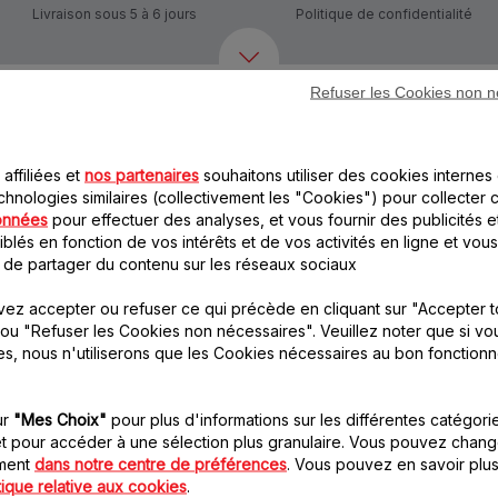
Livraison sous 5 à 6 jours
Politique de confidentialité
Refuser les Cookies non n
Autre(s) accessoire(s) recommandé(s)
affiliées et
nos partenaires
souhaitons utiliser des cookies internes 
chnologies similaires (collectivement les "Cookies") pour collecter 
onnées
pour effectuer des analyses, et vous fournir des publicités e
blés en fonction de vos intérêts et de vos activités en ligne et vous
 de partager du contenu sur les réseaux sociaux
ez accepter ou refuser ce qui précède en cliquant sur "Accepter t
ou "Refuser les Cookies non nécessaires". Veuillez noter que si vo
Couvercle transparent
Filtre en acier
es, nous n'utiliserons que les Cookies nécessaires au bon fonction
SS-192969
inoxydable SS-192970
Idéal pour les fruits entiers
Pour ne garder que le jus
Stock disponible.
Stock disponible.
ur
"Mes Choix"
pour plus d'informations sur les différentes catégori
t pour accéder à une sélection plus granulaire. Vous pouvez chang
oment
dans notre centre de préférences
. Vous pouvez en savoir plus
tique relative aux cookies
.
11.00 CHF
15.50 CHF