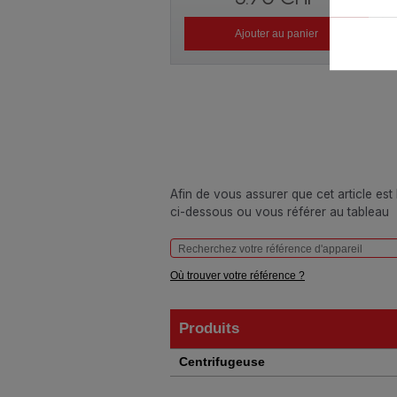
Ajouter au panier
Afin de vous assurer que cet article est
ci-dessous ou vous référer au tableau
Où trouver votre référence ?
Produits
Produits
Centrifugeuse