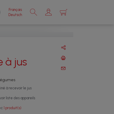
Français
×
Deutsch
 à jus
/légumes
né à recevoir le jus
ir liste des appareils
vec
1 produit(s)