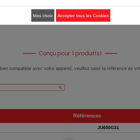
Ajouter au panier
Ajouter au panier
Mes choix
Accepter tous les Cookies
Conçu pour 1 produit(s)
 bien compatible avec votre appareil, veuillez saisir la référence de v
Références
Références
JU650G31