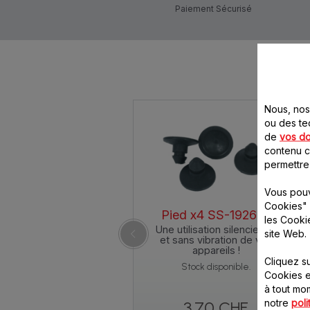
Paiement Sécurisé
Nous, nos 
ou des te
de
vos d
contenu ci
permettre
Vous pouv
Cookies" 
Pied x4 SS-192620
les Cooki
Une utilisation silencieuse
site Web.
et sans vibration de vos
appareils !
Cliquez s
Stock disponible.
Cookies e
à tout m
notre
poli
3.70 CHF