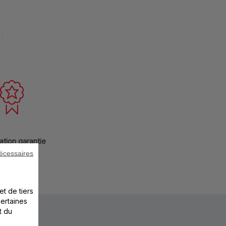
:
ation garantie
écessaires
et de tiers
certaines
t du