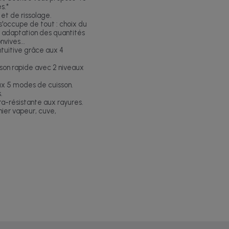
s.*
et de rissolage.
s'occupe de tout : choix du
 adaptation des quantités
vives...
intuitive grâce aux 4
sson rapide avec 2 niveaux
ux 5 modes de cuisson.
.
a-résistante aux rayures.
nier vapeur, cuve,