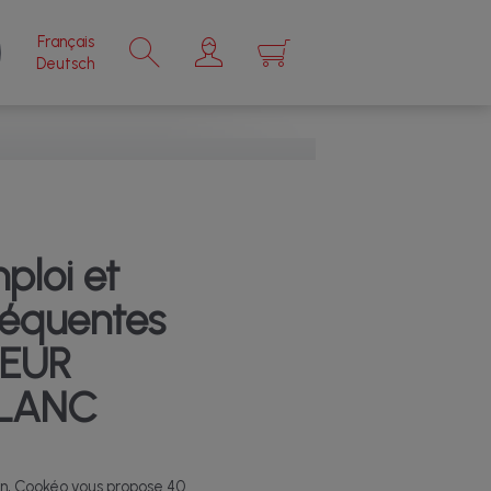
Français
×
Deutsch
ploi et
réquentes
EUR
LANC
on, Cookéo vous propose 40