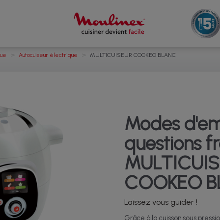
>
>
que
Autocuiseur électrique
MULTICUISEUR COOKEO BLANC
Modes d'em
questions f
MULTICUIS
COOKEO B
Laissez vous guider !
Grâce à la cuisson sous pressi