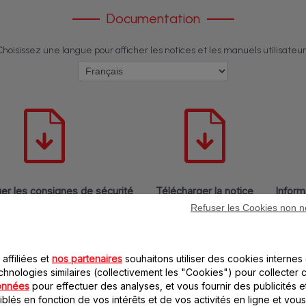
Documentation
Choisissez une langue pour afficher les notices et les manuels utilisateur 
er les consignes de sécurité
Télécharger la notice
Inform
Refuser les Cookies non n
affiliées et
nos partenaires
souhaitons utiliser des cookies internes 
chnologies similaires (collectivement les "Cookies") pour collecter 
onnées
pour effectuer des analyses, et vous fournir des publicités e
blés en fonction de vos intérêts et de vos activités en ligne et vous