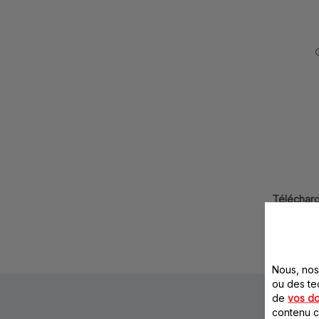
Télécharg
Nous, nos 
ou des te
de
vos d
contenu ci