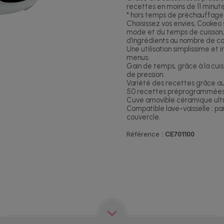
recettes en moins de 11 minute
* hors temps de préchauffage 
Choisissez vos envies, Cookeo 
mode et du temps de cuisson,
d'ingrédients au nombre de con
Une utilisation simplissime et 
menus.
Gain de temps, grâce à la cui
de pression.
Variété des recettes grâce a
50 recettes préprogrammées
Cuve amovible céramique ultr
Compatible lave-vaisselle : pa
couvercle.
Référence :
CE701100