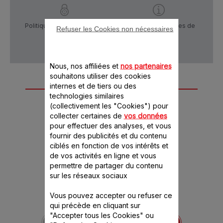
Politique de confidentialité
Conditions générales de
Refuser les Cookies non nécessaires
vente
Nous, nos affiliées et
nos partenaires
souhaitons utiliser des cookies
Autre(s) accessoire(s)
internes et de tiers ou des
technologies similaires
recommandé(s)
(collectivement les "Cookies") pour
collecter certaines de
vos données
pour effectuer des analyses, et vous
fournir des publicités et du contenu
ciblés en fonction de vos intérêts et
de vos activités en ligne et vous
permettre de partager du contenu
sur les réseaux sociaux
Vous pouvez accepter ou refuser ce
qui précède en cliquant sur
Bille de
"Accepter tous les Cookies" ou
décompression pour