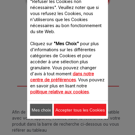
"Refuser les Cookies non
Cookeo / Cook 4 Me
nécessaires". Veuillez noter que si
SS-994408
vous refusez les Cookies, nous
Un régulateur de vapeur
n'utiliserons que les Cookies
indispensable !
nécessaires au bon fonctionnement
Stock disponible.
3.70 CHF
du site Web.
Cliquez sur
"Mes Choix"
pour plus
Ajouter au panier
d'informations sur les différentes
catégories de Cookies et pour
accéder à une sélection plus
granulaire. Vous pouvez changer
d'avis à tout moment
dans notre
centre de préférences
. Vous pouvez
Conçu pour 10
en savoir plus en lisant notre
politique relative aux cookies
.
produit(s)
Mes choix
Accepter tous les Cookies
Afin de vous assurer que cet article est bien compatible
avec votre appareil, veuillez saisir la référence de votre
produit dans la barre de recherche ci-dessous ou vous
référer au tableau