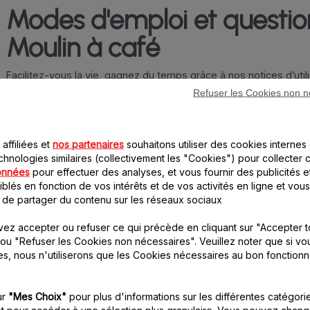
Modes d'emploi et questio
Moulin à café
Facilitez-vous la vie, gagnez du temps grâce à nos notices d’uti
FAQ sont conçues pour répondre au mieux à toutes vos interroga
Refuser les Cookies non n
Choisissez votre gamme de produit en cliquant sur le visuel ou 
votre produit sur le moteur de recherche.
affiliées et
nos partenaires
souhaitons utiliser des cookies internes 
Trier p
 articles
chnologies similaires (collectivement les "Cookies") pour collecter 
onnées
pour effectuer des analyses, et vous fournir des publicités e
blés en fonction de vos intérêts et de vos activités en ligne et vous
 de partager du contenu sur les réseaux sociaux
ez accepter ou refuser ce qui précède en cliquant sur "Accepter t
ou "Refuser les Cookies non nécessaires". Veuillez noter que si vo
es, nous n'utiliserons que les Cookies nécessaires au bon fonction
ur
"Mes Choix"
pour plus d'informations sur les différentes catégori
THE ORIGINAL
THE ORIGINAL
t pour accéder à une sélection plus granulaire. Vous pouvez chang