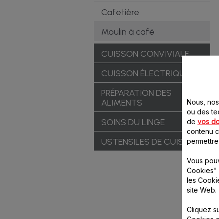
Cafetière
Moulin à café
CUISSON CONVIVIALE
CUISSON ÉLECTRIQUE
PRÉPARATION DES
ALIMENTS
Nous, nos 
2
ou des te
SOINS DU LINGE
de
vos d
contenu ci
USTENSILES DE CUISINE
permettre
Vous pouv
Cookies" 
les Cooki
site Web.
Cliquez s
Cookies e