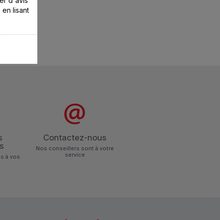
 en lisant
s
Contactez-nous
s
Nos conseillers sont à votre
service
s à vos