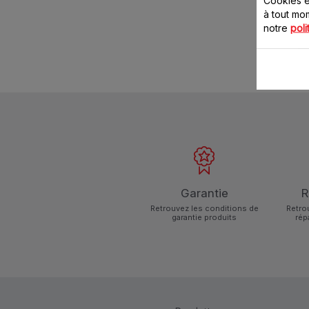
à tout m
notre
poli
Garantie
R
Retrouvez les conditions de
Retro
garantie produits
rép