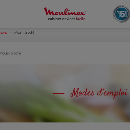
>
ssons
Moulin à café
oulin à café