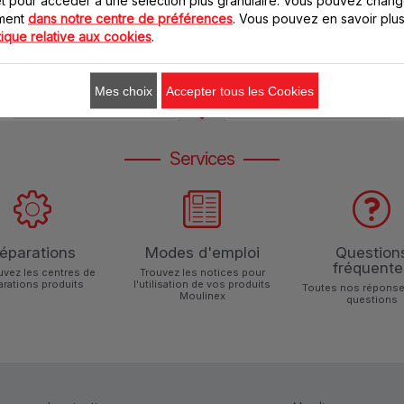
GRINDER AR110510
GRINDER
oment
dans notre centre de préférences
. Vous pouvez en savoir plus
tique relative aux cookies
.
AR110510
AR100G31
Mes choix
Accepter tous les Cookies
Services
éparations
Modes d'emploi
Question
fréquente
uvez les centres de
Trouvez les notices pour
arations produits
l'utilisation de vos produits
Toutes nos réponse
Moulinex
questions