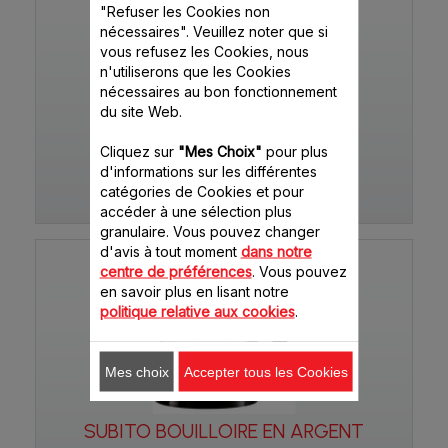
"Refuser les Cookies non
nécessaires". Veuillez noter que si
vous refusez les Cookies, nous
n'utiliserons que les Cookies
nécessaires au bon fonctionnement
du site Web.
SUBITO
Cliquez sur
"Mes Choix"
pour plus
d'informations sur les différentes
catégories de Cookies et pour
BY530F15
accéder à une sélection plus
granulaire. Vous pouvez changer
d'avis à tout moment
dans notre
centre de préférences
. Vous pouvez
en savoir plus en lisant notre
politique relative aux cookies
.
Mes choix
Accepter tous les Cookies
SUBITO BOUILLOIRE EN ARGENT