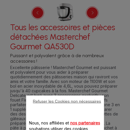
Tous les accessoires et pièces
détachées Masterchef
Gourmet QA530D
Puissant et polyvalent grâce à de nombreux
accessoires !
Excellente pâtisserie ! Masterchef Gourmet est puissant
et polyvalent pour vous aider à préparer
quotidiennement des pâtisseries maison qui raviront vos
amis et votre famille. Avec son moteur de 1100W et son
bol en acier inoxydable de 4,6L, vous pouvez préparer
jusqu'à 40 cupcakes à la fois. Masterchef Gourmet
Delicate est livré avec 3 accessoires exclusifs : son
fouet Flex unique (pour obtenir des blancs d'œufs
Refuser les Cookies non nécessaires
parfaitement aérés), son bol Flex (un bol en silicone 3 en
1 supplémentaire) et l'outil Delica'tool (pour préparer
des desserts aérés en un tour de main). Les recettes de
gâteaux et de biscuits peuvent être facilement
Nous, nos affiliées et
nos partenaires
préparées à l'aide du fouet moulé sous pression. La
pâte à pain ou à pizza est pétrie à l'aide d'un crochet à
souhaitons utiliser des cookies