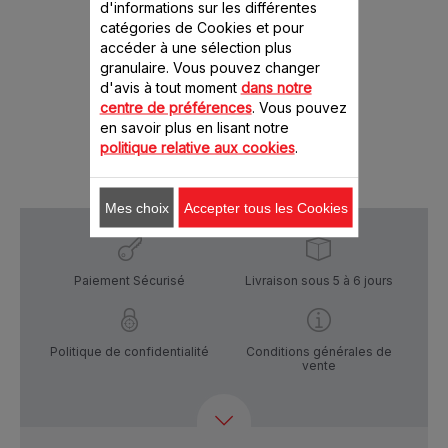
de recet
d'informations sur les différentes
f
catégories de Cookies et pour
Stock
accéder à une sélection plus
granulaire. Vous pouvez changer
46.00 CHF
69.
d'avis à tout moment
dans notre
centre de préférences
. Vous pouvez
Ajout
en savoir plus en lisant notre
Produit indisponible, prévenez-moi
politique relative aux cookies
.
Mes choix
Accepter tous les Cookies
Paiement Sécurisé
Livraison sous 5 à 6 jours
Politique de confidentialité
Conditions générales de
vente