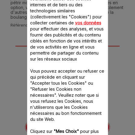
pétrir moulé sous pression. Avec les 7 accessoires en
internes et de tiers ou des
option, vous pouvez transférer rapidement et facilement
technologies similaires
d'autres préparations, bien au-delà du monde de la
(collectivement les "Cookies") pour
boulangerie.
collecter certaines de
vos données
Référence :
QA530DCH
pour effectuer des analyses, et vous
fournir des publicités et du contenu
ciblés en fonction de vos intérêts et
15 accessoire(s) pour
de vos activités en ligne et vous
permettre de partager du contenu
ce produit
sur les réseaux sociaux
Vous pouvez accepter ou refuser ce
qui précède en cliquant sur
"Accepter tous les Cookies" ou
"Refuser les Cookies non
nécessaires". Veuillez noter que si
vous refusez les Cookies, nous
n'utiliserons que les Cookies
nécessaires au bon fonctionnement
-650844
Accessoire hachoir à
Bol blender en inox
du site Web.
viande XF631BB1
XF
ence est
itivement
Cliquez sur
"Mes Choix"
pour plus
Viande hachée faite maison
Pour réalis