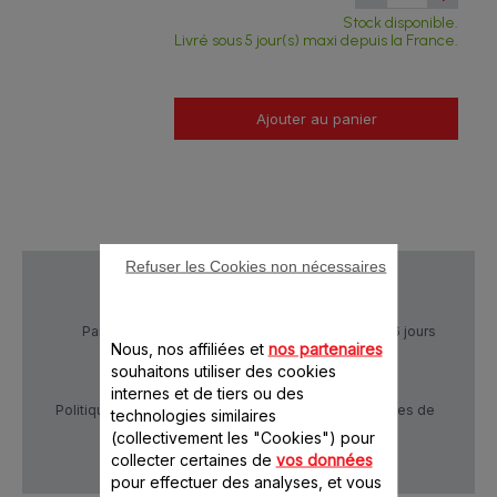
Stock disponible.
Livré sous 5 jour(s) maxi depuis la France.
Ajouter au panier
Refuser les Cookies non nécessaires
Paiement Sécurisé
Livraison sous 5 à 6 jours
Nous, nos affiliées et
nos partenaires
souhaitons utiliser des cookies
internes et de tiers ou des
Politique de confidentialité
Conditions générales de
technologies similaires
vente
(collectivement les "Cookies") pour
collecter certaines de
vos données
pour effectuer des analyses, et vous