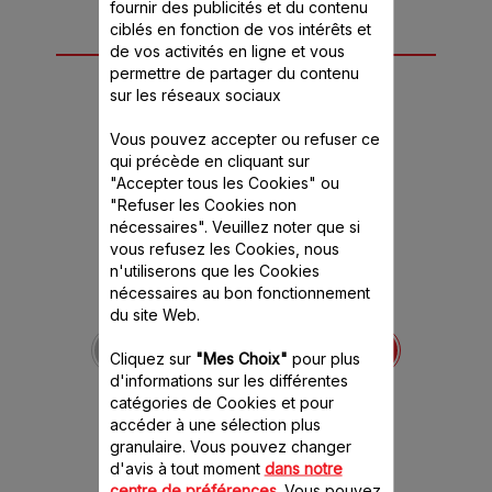
fournir des publicités et du contenu
ciblés en fonction de vos intérêts et
Autre(s) accessoire(s)
de vos activités en ligne et vous
permettre de partager du contenu
recommandé(s)
sur les réseaux sociaux
Vous pouvez accepter ou refuser ce
qui précède en cliquant sur
"Accepter tous les Cookies" ou
"Refuser les Cookies non
nécessaires". Veuillez noter que si
vous refusez les Cookies, nous
n'utiliserons que les Cookies
nécessaires au bon fonctionnement
du site Web.
Batteur MS-652760
Indispensable à la
Cliquez sur
"Mes Choix"
pour plus
confexion quotidienne de
gâteaux maison
d'informations sur les différentes
catégories de Cookies et pour
Stock disponible.
accéder à une sélection plus
granulaire. Vous pouvez changer
8.20 CHF
d'avis à tout moment
dans notre
centre de préférences
. Vous pouvez