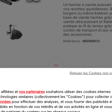
Un hachoir à viande puissant 
vos recettes quotidiennes. B
burgers ou même kebbes: pr
base de viande hachée grâce
viande ultra puissant et fiab
pratique au fil du temps grâ
cordon de transport et aux 
des accessoires.
Référence :
ME6868CH
Refuser les Cookies non n
11 accessoire(s) pour ce produit
affiliées et
nos partenaires
souhaitons utiliser des cookies internes 
chnologies similaires (collectivement les "Cookies") pour collecter 
onnées
pour effectuer des analyses, et vous fournir des publicités e
blés en fonction de vos intérêts et de vos activités en ligne et vous
 de partager du contenu sur les réseaux sociaux