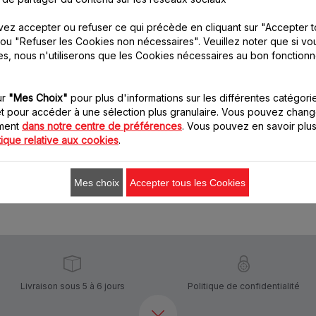
ez accepter ou refuser ce qui précède en cliquant sur "Accepter t
ou "Refuser les Cookies non nécessaires". Veuillez noter que si vo
Tube saucisse gris
Kit kebbe noir SS-
es, nous n'utiliserons que les Cookies nécessaires au bon fonction
SS-1530000569
1530000568
Pour de délicieuses
Pour de nouvelles saveurs
merguez et chipolatas
Stock disponible.
ur
"Mes Choix"
pour plus d'informations sur les différentes catégori
maison
t pour accéder à une sélection plus granulaire. Vous pouvez chang
Stock disponible.
oment
dans notre centre de préférences
. Vous pouvez en savoir plus
tique relative aux cookies
.
5.50 CHF
6.40 CHF
Ajouter au panier
Ajouter au panier
Mes choix
Accepter tous les Cookies
Livraison sous 5 à 6 jours
Politique de confidentialité