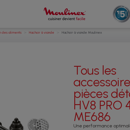
>
>
n des aliments
Hachoir à viande
Hachoir à viande Moulinex
Tous les
accessoire
pièces dé
HV8 PRO 4
ME686
Une performance optimale