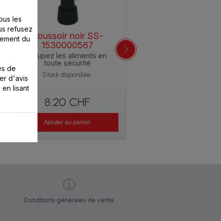
ous les
us refusez
Poussoir noir SS-
Couteau hachoir SS-
nement du
1530000567
193517
Coupez les aliments en
Vos viandes hachées 
toute sécurité
souhait
es de
Stock disponible.
Stock disponible.
er d'avis
 en lisant
8.20 CHF
9.10 CHF
Ajouter au panier
Ajouter au panier
Conditions générales de vente