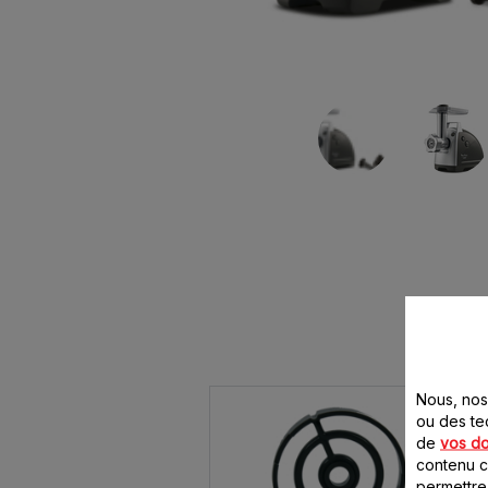
Nous, nos 
ou des te
de
vos d
contenu ci
permettre