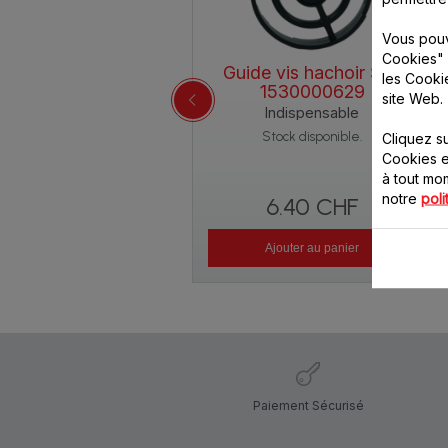
Vous pouv
Cookies" 
Guide vis hachoir SS-
les Cooki
1530000629
site Web.
Indispensable
Stock disponible.
Cliquez s
Cookies e
à tout m
notre
poli
6.40 CHF
Ajouter au panier
Paiement Sécurisé