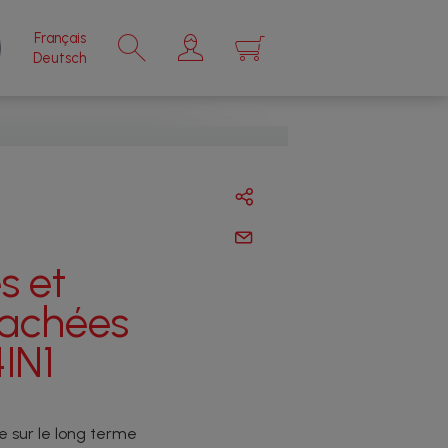
Français
×
Deutsch
s et
tachées
IN1
 sur le long terme