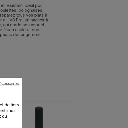
et résistant, idéal pour
oulettes, bolognaises,
éparez tous vos plats à
 à HV8 Pro, un hachoir à
le, qui garde son aspect
ce à son câble et son
options de rangement
écessaires
et de tiers
certaines
t du