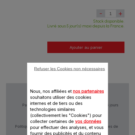
-
+
Stock disponible.
Livré sous 5 jour(s) maxi depuis la France.
Ajouter au panier
Refuser les Cookies non nécessaires
Nous, nos affiliées et
nos partenaires
souhaitons utiliser des cookies
internes et de tiers ou des
Paiement Sécurisé
Livraison sous 5 à 6 jours
technologies similaires
(collectivement les "Cookies") pour
collecter certaines de
vos données
Politique de confidentialité
Conditions générales de
pour effectuer des analyses, et vous
vente
fournir des publicités et du contenu