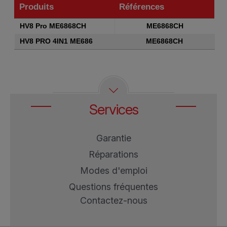
Produits
Références
Produits
Références
HV8 Pro ME6868CH
ME6868CH
HV8 PRO 4IN1 ME686
ME6868CH
Services
Garantie
Réparations
Modes d'emploi
Questions fréquentes
Contactez-nous