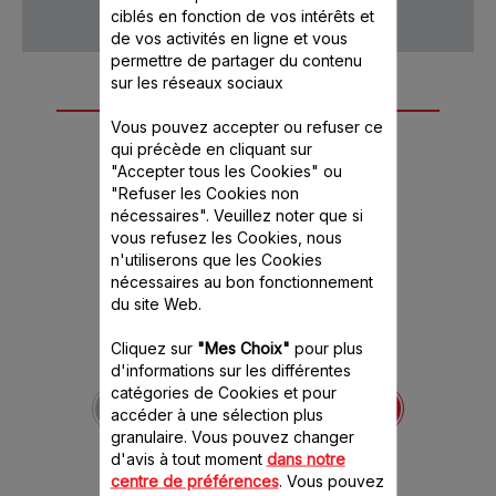
ciblés en fonction de vos intérêts et
de vos activités en ligne et vous
permettre de partager du contenu
sur les réseaux sociaux
Autre(s) accessoire(s)
Vous pouvez accepter ou refuser ce
recommandé(s)
qui précède en cliquant sur
"Accepter tous les Cookies" ou
"Refuser les Cookies non
nécessaires". Veuillez noter que si
vous refusez les Cookies, nous
n'utiliserons que les Cookies
nécessaires au bon fonctionnement
du site Web.
Cliquez sur
"Mes Choix"
pour plus
d'informations sur les différentes
Corps du hachoir SS-
catégories de Cookies et pour
193512
accéder à une sélection plus
Vos charcuteries à la
granulaire. Vous pouvez changer
demande
d'avis à tout moment
dans notre
Stock disponible.
centre de préférences
. Vous pouvez