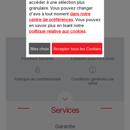
CHF
8.20 CHF
6.
accéder à une sélection plus
granulaire. Vous pouvez changer
panier
Ajouter au panier
Ajout
d'avis à tout moment
dans notre
centre de préférences
. Vous pouvez
en savoir plus en lisant notre
politique relative aux cookies
.
Mes choix
Accepter tous les Cookies
Paiement Sécurisé
Livraison sous 5 à 6 jours
Politique de confidentialité
Conditions générales de
vente
Services
Garantie