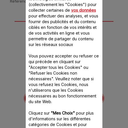
Référence :
DJ77EN10
(collectivement les "Cookies") pour
collecter certaines de
vos données
pour effectuer des analyses, et vous
6 accessoire(s) pour
fournir des publicités et du contenu
ciblés en fonction de vos intérêts et
ce produit
de vos activités en ligne et vous
permettre de partager du contenu
sur les réseaux sociaux
Vous pouvez accepter ou refuser ce
qui précède en cliquant sur
"Accepter tous les Cookies" ou
"Refuser les Cookies non
nécessaires". Veuillez noter que si
vous refusez les Cookies, nous
Cône à émincer fin
Couvercle des cônes
n'utiliserons que les Cookies
vert SS-1530001368
756
SS-1
nécessaires au bon fonctionnement
Tranche finement légumes,
du site Web.
 sécurité !
Assure le
pommes et gruyère
nible.
Stock disponible.
Cliquez sur
"Mes Choix"
pour plus
Stock
d'informations sur les différentes
catégories de Cookies et pour