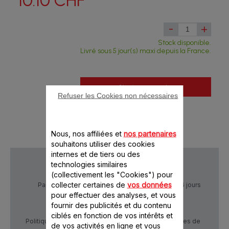
10.10 CHF
-
+
Stock disponible.
Livré sous 5 jour(s) maxi depuis la France.
Ajouter au panier
Refuser les Cookies non nécessaires
Nous, nos affiliées et
nos partenaires
souhaitons utiliser des cookies
internes et de tiers ou des
technologies similaires
(collectivement les "Cookies") pour
collecter certaines de
vos données
Paiement Sécurisé
Livraison sous 5 à 6 jours
pour effectuer des analyses, et vous
fournir des publicités et du contenu
ciblés en fonction de vos intérêts et
Politique de confidentialité
Conditions générales de
de vos activités en ligne et vous
vente