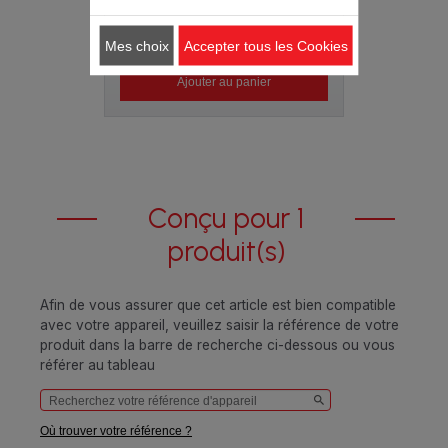
8.20 CHF
Mes choix
Accepter tous les Cookies
Ajouter au panier
Conçu pour 1
produit(s)
Afin de vous assurer que cet article est bien compatible
avec votre appareil, veuillez saisir la référence de votre
produit dans la barre de recherche ci-dessous ou vous
référer au tableau
Où trouver votre référence ?