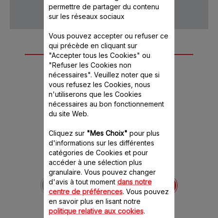
permettre de partager du contenu
sur les réseaux sociaux
Vous pouvez accepter ou refuser ce
qui précède en cliquant sur
Autre(s) accessoire(s)
"Accepter tous les Cookies" ou
"Refuser les Cookies non
recommandé(s)
nécessaires". Veuillez noter que si
vous refusez les Cookies, nous
n'utiliserons que les Cookies
nécessaires au bon fonctionnement
du site Web.
Cliquez sur
"Mes Choix"
pour plus
d'informations sur les différentes
catégories de Cookies et pour
accéder à une sélection plus
Poussoir pour hachoir
granulaire. Vous pouvez changer
SS-193756
d'avis à tout moment
dans notre
centre de préférences
. Vous pouvez
Hachez en toute sécurité !
en savoir plus en lisant notre
Stock disponible.
politique relative aux cookies
.