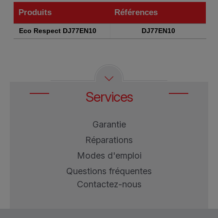
Produits
Références
Produits
Références
Eco Respect DJ77EN10
DJ77EN10
Services
Garantie
Réparations
Modes d'emploi
Questions fréquentes
Contactez-nous