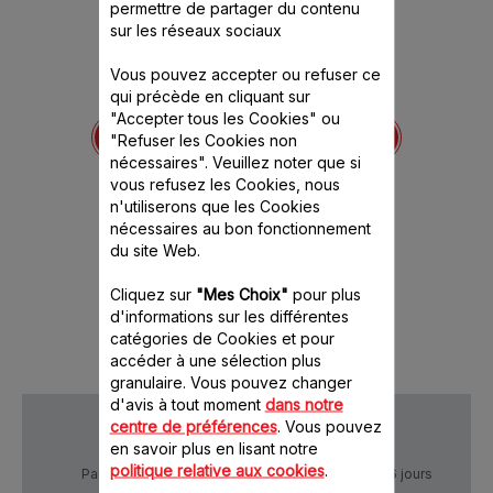
permettre de partager du contenu
sur les réseaux sociaux
Vous pouvez accepter ou refuser ce
qui précède en cliquant sur
Bol gradué SS-
X
"Accepter tous les Cookies" ou
SS-989771
989773
Cette r
"Refuser les Cookies non
épuisée 
ence est
Idéal pour mesurer et
nécessaires". Veuillez noter que si
itivement
verser facilement les
vous refusez les Cookies, nous
préparations
n'utiliserons que les Cookies
Stock disponible.
nécessaires au bon fonctionnement
10.10 CHF
du site Web.
Cliquez sur
"Mes Choix"
pour plus
Ajouter au panier
d'informations sur les différentes
catégories de Cookies et pour
accéder à une sélection plus
granulaire. Vous pouvez changer
d'avis à tout moment
dans notre
centre de préférences
. Vous pouvez
en savoir plus en lisant notre
politique relative aux cookies
.
Paiement Sécurisé
Livraison sous 5 à 6 jours