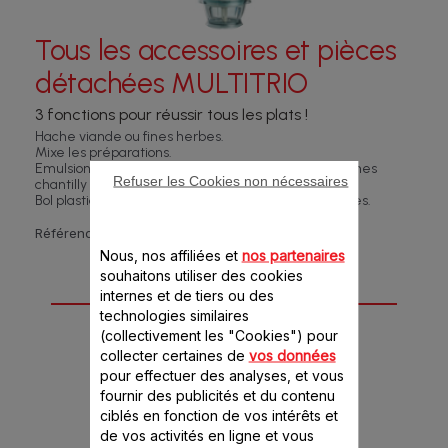
Tous les accessoires et pièces
détachées MULTITRIO
3 fonctions pour réussir tous les plats !
Hache viande ou fines herbes.
Mixe les préparations.
Emulsionne les sauces et réalise d'onctueuses crèmes
Refuser les Cookies non nécessaires
chantilly ou de belles mayonnaises.
Bol plastique gradué et équipé de poignées latérales.
Référence :
DJE341
Nous, nos affiliées et
nos partenaires
souhaitons utiliser des cookies
6 accessoire(s) pour
internes et de tiers ou des
technologies similaires
ce produit
(collectivement les "Cookies") pour
collecter certaines de
vos données
pour effectuer des analyses, et vous
fournir des publicités et du contenu
ciblés en fonction de vos intérêts et
de vos activités en ligne et vous