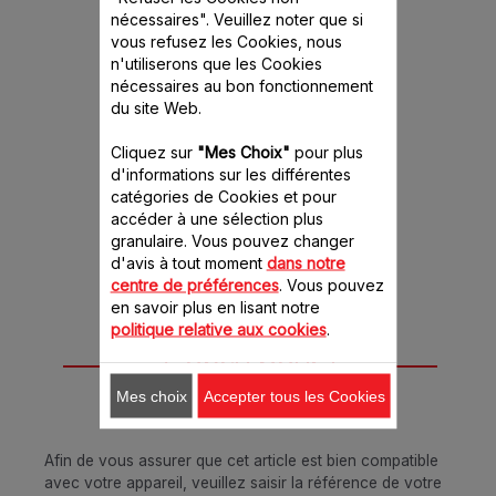
Bol gradué SS-
nécessaires". Veuillez noter que si
989773
vous refusez les Cookies, nous
n'utiliserons que les Cookies
Idéal pour mesurer et
verser facilement les
nécessaires au bon fonctionnement
préparations
du site Web.
Stock disponible.
Cliquez sur
"Mes Choix"
pour plus
10.10 CHF
d'informations sur les différentes
catégories de Cookies et pour
Ajouter au panier
accéder à une sélection plus
granulaire. Vous pouvez changer
d'avis à tout moment
dans notre
centre de préférences
. Vous pouvez
en savoir plus en lisant notre
politique relative aux cookies
.
Conçu pour 1
produit(s)
Mes choix
Accepter tous les Cookies
Afin de vous assurer que cet article est bien compatible
avec votre appareil, veuillez saisir la référence de votre