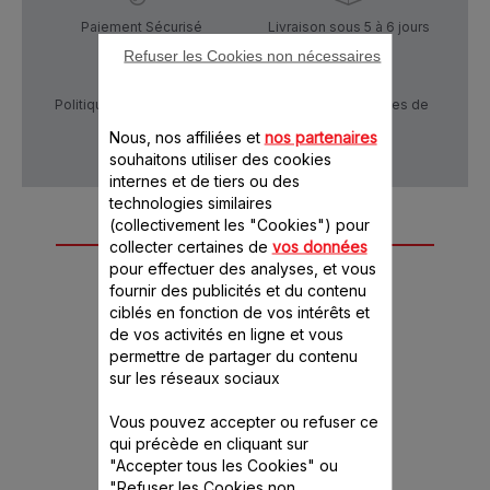
Paiement Sécurisé
Livraison sous 5 à 6 jours
Refuser les Cookies non nécessaires
Politique de confidentialité
Conditions générales de
vente
Nous, nos affiliées et
nos partenaires
souhaitons utiliser des cookies
internes et de tiers ou des
technologies similaires
(collectivement les "Cookies") pour
Autre(s) accessoire(s)
collecter certaines de
vos données
pour effectuer des analyses, et vous
recommandé(s)
fournir des publicités et du contenu
ciblés en fonction de vos intérêts et
de vos activités en ligne et vous
permettre de partager du contenu
sur les réseaux sociaux
Vous pouvez accepter ou refuser ce
qui précède en cliquant sur
"Accepter tous les Cookies" ou
"Refuser les Cookies non