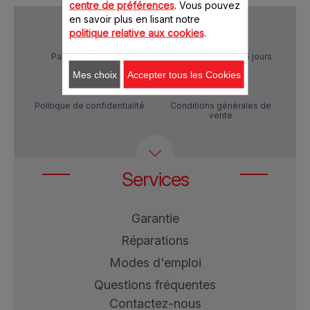
centre de préférences
. Vous pouvez
en savoir plus en lisant notre
politique relative aux cookies
.
Paiement Sécurisé
Livraison sous 5 à 6 jours
Mes choix
Accepter tous les Cookies
Politique de confidentialité
Conditions générales de
vente
Services
Garantie
Réparations
Modes d'emploi
Questions fréquentes
Contactez-nous