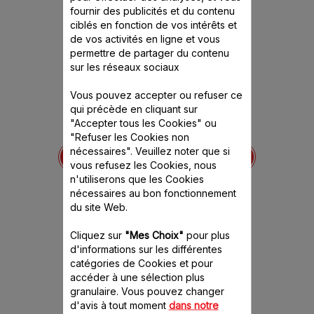
fournir des publicités et du contenu
ciblés en fonction de vos intérêts et
de vos activités en ligne et vous
permettre de partager du contenu
sur les réseaux sociaux
Vous pouvez accepter ou refuser ce
qui précède en cliquant sur
"Accepter tous les Cookies" ou
Balance pour
Kit pâtisserie
"Refuser les Cookies non
SS-
Companion XF38E110
Co
nécessaires". Veuillez noter que si
0652
XF
vous refusez les Cookies, nous
Encore plus de précision et
de facilité pour une
n'utiliserons que les Cookies
e délicieux
Libérez v
réussite garantie de vos
ts
avec le 
nécessaires au bon fonctionnement
recettes !
Stock disponible.
du site Web.
nible.
CHF
45.60 CHF
Cliquez sur
"Mes Choix"
pour plus
d'informations sur les différentes
panier
Ajouter au panier
catégories de Cookies et pour
accéder à une sélection plus
granulaire. Vous pouvez changer
d'avis à tout moment
dans notre