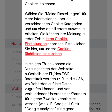
Cookies ablehnen.
Wählen Sie "Meine Einstellungen" für
mehr Informationen über die
verschiedenen Cookie Kategorien
Masterchef Gourmet
und um eine detailliertere Auswahl zu
QA513G
erhalten. Sie können Ihre Meinung zu
jeder Zeit in
Ihren Cookie-
Hauptmerkmale
Einstellungen
anpassen. Bitte klicken
Sie hier, um unsere
Cookie-
1100 W
Leistung
Richtlinien einzusehen
.
4.6 L
Gesamtvolumen der
In einigen Fällen können die
Rührschüssel
Nutzungsdaten der Webseite
8 + Pulse
Geschwindigkeitseinstellungen
außerhalb der EU/des EWR
übermittelt werden (z. B. in die USA,
Flex Whisk
Schneebesen
wo Behörden auf Ihre Daten
Weitere Merkmale
zugreifen können) und von
verbundenen Unternehmen/Partnern
Pulsfunktion
für eigene Zwecke verarbeitet
werden (wie z. B. Google LLC mit
Kneten, Rühren, Mischen,
Art der Funktionen
Mixen, Schlagen, Raffeln,
"Google Analytics" für eigene