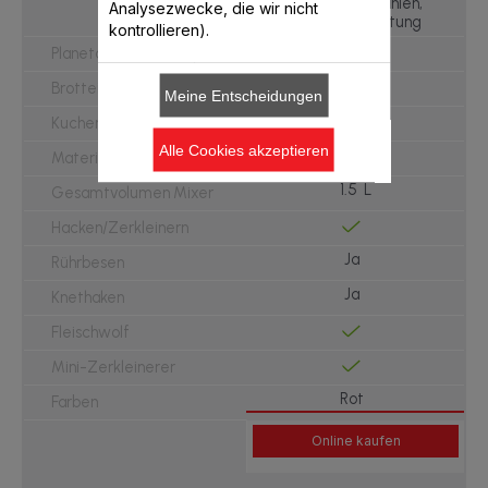
Schneiden, Mahlen,
Analysezwecke, die wir nicht
Fleischverarbeitung
kontrollieren).
Planetarisches Rührsystem
0.8 kg
Brotteig
Meine Entscheidungen
1.8 kg
Kuchenteig
Alle Cookies akzeptieren
Edelstahl
Material des Behälters
1.5 L
Gesamtvolumen Mixer
Hacken/Zerkleinern
Ja
Rührbesen
Ja
Knethaken
Fleischwolf
Mini-Zerkleinerer
Rot
Farben
Online kaufen