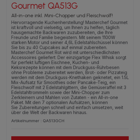
Gourmet QA513G
All-in-one inkl. Mini-Chopper und Fleischwolf!
Hervorragende Kuchenherstellung! Masterchef Gourmet
ist kraftvoll und vielseitig, um Ihnen zu helfen, täglich
hausgemachte Backwaren zuzubereiten, die Ihre
Freunde und Familie begeistern. Mit seinem 1100W
starken Motor und seiner 4,6L Edelstahlschüssel können
Sie bis zu 40 Cupcakes auf einmal zubereiten.
Masterchef Gourmet Rot wird mit unterschiedlichsten
Accessoires geliefert: Der einzigartige Flex Whisk sorgt
für perfekt luftigen Eischnee, Kuchen- und
Keksrezepte können mit dem Druckguss-Rührbesen
ohne Probleme zubereitet werden, Brot- oder Pizzateig
werden mit dem Druckguss-Knethaken geknetet, ein 1.5L
Mix-Aufsatz für Smoothies oder Pancake-Teig, ein
Fleischwolf mit 2 Edelstahlgittern, die Gemüseraffel mit 3
Edelstahltrommeln sowie der Mini-Chopper zum
Zerkleinern und Mahlen von Zutaten - ein All-in-one
Paket. Mit den 7 optionalen Aufsätzen, können
Sie Zubereitungen schnell und einfach umsetzen, weit
über die Welt der Backwaren hinaus.
Artikelnummer : QA513GCH