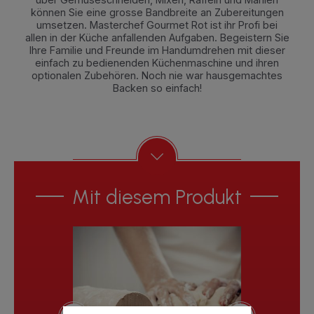
können Sie eine grosse Bandbreite an Zubereitungen
umsetzen. Masterchef Gourmet Rot ist ihr Profi bei
allen in der Küche anfallenden Aufgaben. Begeistern Sie
Ihre Familie und Freunde im Handumdrehen mit dieser
einfach zu bedienenden Küchenmaschine und ihren
optionalen Zubehören. Noch nie war hausgemachtes
Backen so einfach!
Mit diesem Produkt