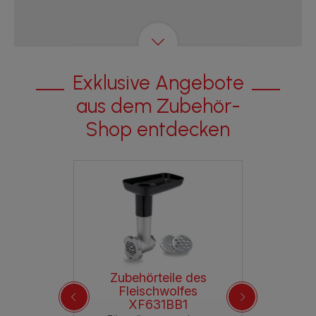
Exklusive Angebote
aus dem Zubehör-
Shop entdecken
650844
Zubehörteile des
Edelstahl-Mixaufsatz
Fleischwolfes
XF
ht mehr
bar
XF631BB1
Volu