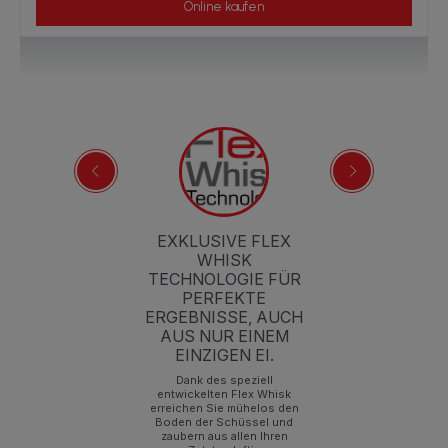
Online kaufen
EXKLUSIVE FLEX
WHISK
TECHNOLOGIE FÜR
PERFEKTE
ERGEBNISSE, AUCH
D
AUS NUR EINEM
st
EINZIGEN EI.
Dank des speziell
d
entwickelten Flex Whisk
erreichen Sie mühelos den
g
Boden der Schüssel und
zaubern aus allen Ihren