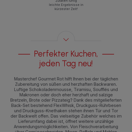
Zutaten luftig
leichte Ergebnisse in
kürzester Zeit!
Perfekter Kuchen,
jeden Tag neu!
Masterchef Gourmet Rot hilft Ihnen bei der täglichen
Zubereitung von süßen und herzhaften Backwaren.
Luftige Schokoladenmousse, Tiramisu, Soufflés und
Makronen oder doch eher herzhaft und salzige
Bretzeln, Brote oder Pizzateig? Dank des mitgelieferten
Back-Set bestehend FlexWhisk, Druckguss-Rührbesen
und Druckguss-Knethaken stehen ihnen Tür und Tor
der Backwelt offen. Das vielseitige Zubehör welches im
Lieferumfang dabei ist, öffnet weitere unzählige
Anwendungsmöglichkeiten. Von Fleischverarbeitung
über Gemüseschneiden, Mixen, Raffeln und Mahlen