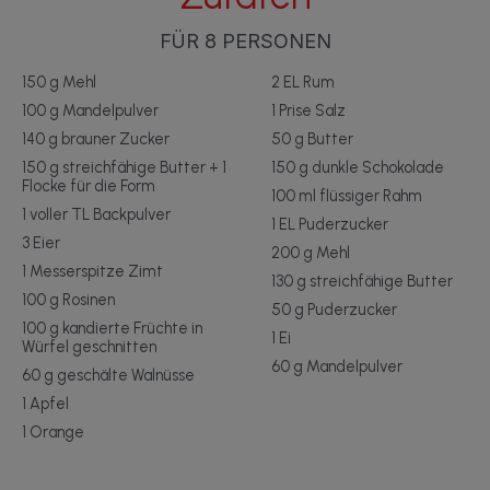
FÜR 8 PERSONEN
150 g Mehl
2 EL Rum
100 g Mandelpulver
1 Prise Salz
140 g brauner Zucker
50 g Butter
150 g streichfähige Butter + 1
150 g dunkle Schokolade
Flocke für die Form
100 ml flüssiger Rahm
1 voller TL Backpulver
1 EL Puderzucker
3 Eier
200 g Mehl
1 Messerspitze Zimt
130 g streichfähige Butter
100 g Rosinen
50 g Puderzucker
100 g kandierte Früchte in
1 Ei
Würfel geschnitten
60 g Mandelpulver
60 g geschälte Walnüsse
1 Apfel
1 Orange