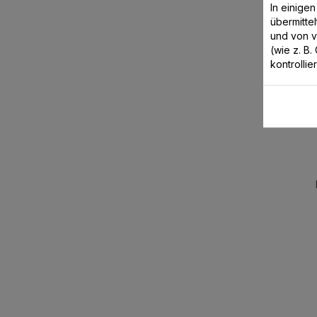
In einige
übermitte
und von 
(wie z. B
kontrollie