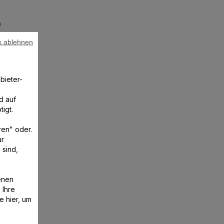
0
s ablehnen
bieter-
n
d auf
igt.
ren" oder.
ur
 sind,
enen
 Ihre
e hier, um