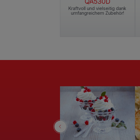
QA513G
QA530D
-in-one inkl. Mini-Chopper
Kraftvoll und vielseitig dank
und Fleischwolf!
umfangreichem Zubehör!