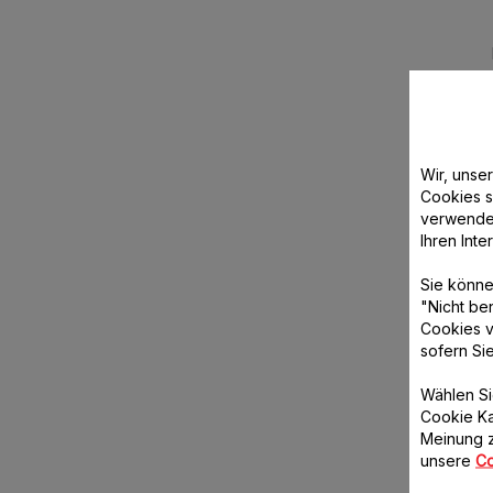
Wir, unse
Cookies s
verwende
Ihren Int
Sie könne
"Nicht be
Cookies v
sofern Si
Wählen Si
Cookie Ka
Meinung z
unsere
Co