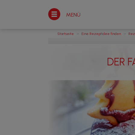
MENÜ
>
>
Startseite
Eine Rezeptidee finden
Rez
DER 