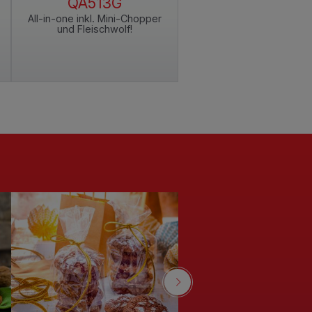
QA513G
QA530D
All-in-one inkl. Mini-Chopper
Kraftvoll und vielseitig 
und Fleischwolf!
umfangreichem Zubehö