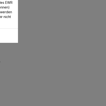
/des EWR
können)
 werden
r nicht
e