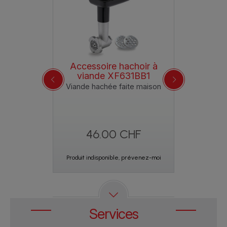
petit qu'un robot culinaire.
produit ?
boutique accessoires
du site.
Toutes les informations sont détaillées dans la rubrique
Garantie
de ce site.
Accessoire hachoir à
Bol ble
41
viande XF631BB1
Capa
ence est
Viande hachée faite maison
Stock
itivement
46.00 CHF
32.
Ajout
Produit indisponible, prévenez-moi
Services