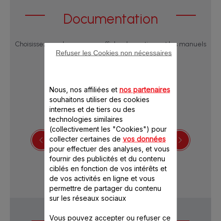
Documentation
Choisissez une langue pour afficher les notices et les manuels
Refuser les Cookies non nécessaires
utilisateur :
Nous, nos affiliées et
nos partenaires
souhaitons utiliser des cookies
internes et de tiers ou des
technologies similaires
(collectivement les "Cookies") pour
collecter certaines de
vos données
pour effectuer des analyses, et vous
Télécharger la notice
fournir des publicités et du contenu
ciblés en fonction de vos intérêts et
de vos activités en ligne et vous
permettre de partager du contenu
sur les réseaux sociaux
Questions
Vous pouvez accepter ou refuser ce