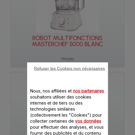
ROBOT MULTIFONCTIONS
MASTERCHEF 5000 BLANC
FP512110
Refuser les Cookies non nécessaires
Nous, nos affiliées et
nos partenaires
souhaitons utiliser des cookies
internes et de tiers ou des
technologies similaires
(collectivement les "Cookies") pour
collecter certaines de
vos données
pour effectuer des analyses, et vous
ROBOT MASTERCHEF 5000
fournir des publicités et du contenu