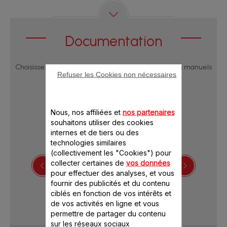
Documentation
Choisissez une langue pour afficher les notices et les manuels
Refuser les Cookies non nécessaires
utilisateur :
Nous, nos affiliées et
nos partenaires
souhaitons utiliser des cookies
internes et de tiers ou des
technologies similaires
(collectivement les "Cookies") pour
collecter certaines de
vos données
pour effectuer des analyses, et vous
Télécharger les consignes de sécurité
fournir des publicités et du contenu
ciblés en fonction de vos intérêts et
de vos activités en ligne et vous
permettre de partager du contenu
sur les réseaux sociaux