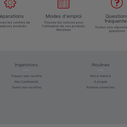
éparations
Modes d'emploi
Question
fréquente
uvez les centres de
Trouvez les notices pour
arations produits
l'utilisation de vos produits
Toutes nos réponse
Moulinex
questions
Inspirations
Moulinex
Trouver une recette
Notre histoire
Nos Cookboards
A propos
Toutes nos recettes
Restons connectés