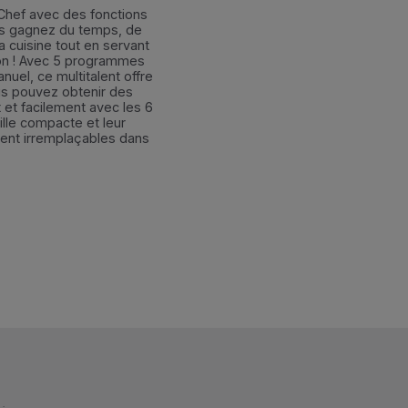
 Chef avec des fonctions
us gagnez du temps, de
la cuisine tout en servant
son ! Avec 5 programmes
uel, ce multitalent offre
us pouvez obtenir des
 et facilement avec les 6
ille compacte et leur
ent irremplaçables dans