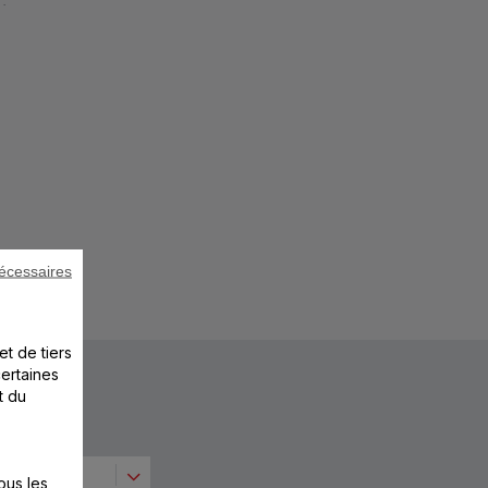
:
écessaires
et de tiers
certaines
t du
ous les