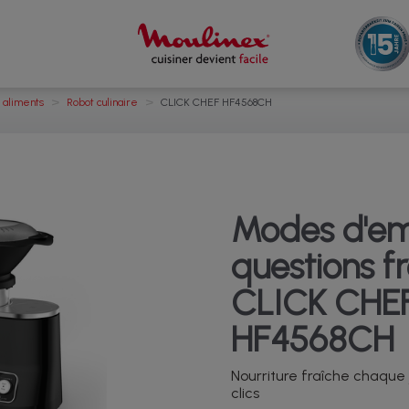
>
>
 aliments
Robot culinaire
CLICK CHEF HF4568CH
Modes d'em
questions f
CLICK CHE
HF4568CH
Nourriture fraîche chaque
clics