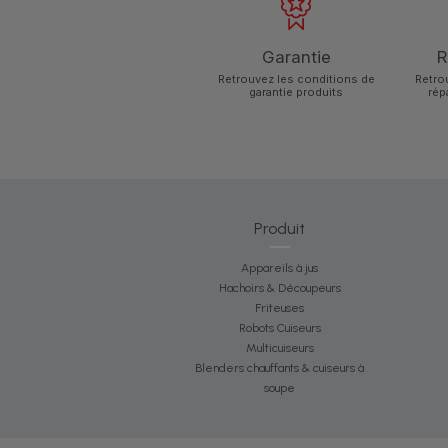
Garantie
R
Retrouvez les conditions de
Retro
garantie produits
rép
Produit
Appareils à jus
Hachoirs & Découpeurs
Friteuses
Robots Cuiseurs
Multicuiseurs
Blenders chauffants & cuiseurs à
soupe