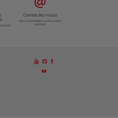
s
Contactez-nous
s
Nos conseillers sont à votre
service
s à vos