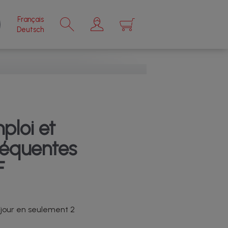
Français
×
Deutsch
ploi et
réquentes
F
 jour en seulement 2