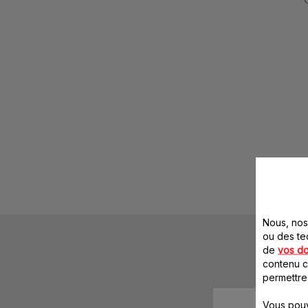
Nous, nos 
ou des te
de
vos d
contenu ci
permettre
Vous pouv