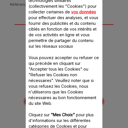
technologies similaires
Référence :
QA5101CH
(collectivement les "Cookies") pour
collecter certaines de
vos données
pour effectuer des analyses, et vous
12 accessoire(s) pour
fournir des publicités et du contenu
ciblés en fonction de vos intérêts et
ce produit
de vos activités en ligne et vous
permettre de partager du contenu
sur les réseaux sociaux
Vous pouvez accepter ou refuser ce
qui précède en cliquant sur
"Accepter tous les Cookies" ou
"Refuser les Cookies non
nécessaires". Veuillez noter que si
vous refusez les Cookies, nous
n'utiliserons que les Cookies
-650844
Accessoire hachoir à
Bol blender en inox
nécessaires au bon fonctionnement
viande XF631BB1
XF
ence est
du site Web.
itivement
Viande hachée faite maison
Pour réalis
de recet
f
Cliquez sur
"Mes Choix"
pour plus
d'informations sur les différentes
Stock
catégories de Cookies et pour