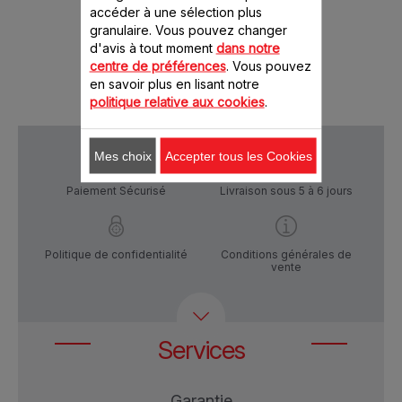
46.00 CHF
69.
accéder à une sélection plus
granulaire. Vous pouvez changer
d'avis à tout moment
dans notre
Ajout
Produit indisponible, prévenez-moi
centre de préférences
. Vous pouvez
en savoir plus en lisant notre
politique relative aux cookies
.
Mes choix
Accepter tous les Cookies
Paiement Sécurisé
Livraison sous 5 à 6 jours
Politique de confidentialité
Conditions générales de
vente
Services
Garantie