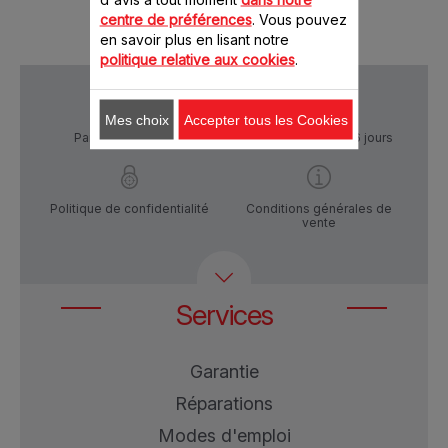
centre de préférences
. Vous pouvez
en savoir plus en lisant notre
politique relative aux cookies
.
Mes choix
Accepter tous les Cookies
Paiement Sécurisé
Livraison sous 5 à 6 jours
Politique de confidentialité
Conditions générales de
vente
Services
Garantie
Réparations
Modes d'emploi