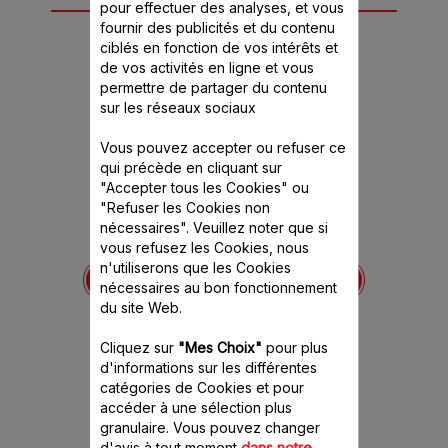
10 accessoire(s) pour
pour effectuer des analyses, et vous
fournir des publicités et du contenu
ce produit
ciblés en fonction de vos intérêts et
de vos activités en ligne et vous
permettre de partager du contenu
sur les réseaux sociaux
Vous pouvez accepter ou refuser ce
qui précède en cliquant sur
"Accepter tous les Cookies" ou
"Refuser les Cookies non
nécessaires". Veuillez noter que si
vous refusez les Cookies, nous
Vis de pressage SS-
Filtre à jus orange SS-
n'utiliserons que les Cookies
866
1530000012
153
nécessaires au bon fonctionnement
ence est
Une exploitation totale du
Un jus de f
du site Web.
itivement
fruit
dé
Stock disponible.
Stock
Cliquez sur
"Mes Choix"
pour plus
d'informations sur les différentes
13.70 CHF
13.
catégories de Cookies et pour
accéder à une sélection plus
granulaire. Vous pouvez changer
Ajouter au panier
Ajout
d'avis à tout moment
dans notre