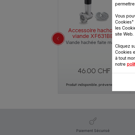
permettre
Vous pouv
Cookies" 
les Cooki
Accessoire hachoir à
site Web.
viande XF631BB1
Viande hachée faite maison
Cliquez s
Cookies e
à tout m
notre
poli
46.00 CHF
Produit indisponible, prévenez-moi
Paiement Sécurisé