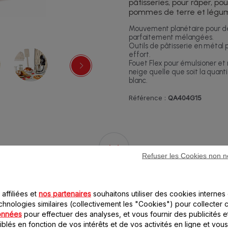
pâtisseries, pour râper, po
pommes de terre et légum
Mouvement planétaire pour de
parfaitement mélangées.
Outils de pâtisserie en métal 
effort.
Fouet Flex pour émulsioner et
neige quelle que soit la quant
blanc.
Référence :
QA404G15
Refuser les Cookies non n
21 accessoire(s) pour ce produit
affiliées et
nos partenaires
souhaitons utiliser des cookies internes 
chnologies similaires (collectivement les "Cookies") pour collecter 
onnées
pour effectuer des analyses, et vous fournir des publicités e
blés en fonction de vos intérêts et de vos activités en ligne et vous