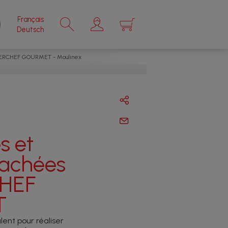
Français
×
Deutsch
STERCHEF GOURMET - Moulinex
s et
tachées
HEF
T
lent pour réaliser