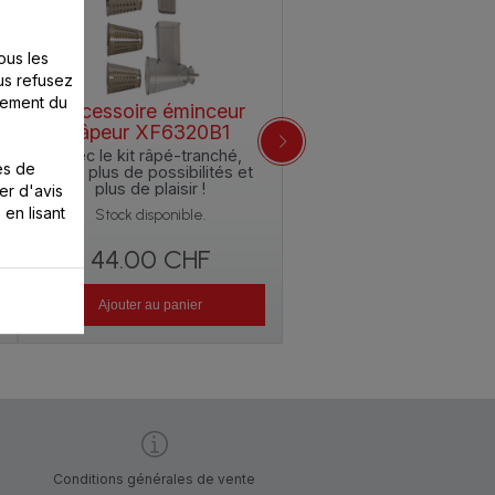
ous les
us refusez
nement du
Accessoire éminceur
Crochet à pétrir MS-
râpeur XF6320B1
653531
Avec le kit râpé-tranché,
Prévu pour les pâtes
es de
c’est plus de possibilités et
lourdes !
plus de plaisir !
er d'avis
Stock disponible.
 en lisant
Stock disponible.
44.00 CHF
8.20 CHF
Ajouter au panier
Ajouter au panier
Conditions générales de vente