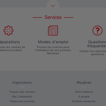
Services
éparations
Modes d'emploi
Question
fréquente
uvez les centres de
Trouvez les notices pour
arations produits
l'utilisation de vos produits
Toutes nos réponse
Moulinex
questions
Inspirations
Moulinex
Trouver une recette
Notre histoire
Nos Cookboards
A propos
Toutes nos recettes
Restons connectés