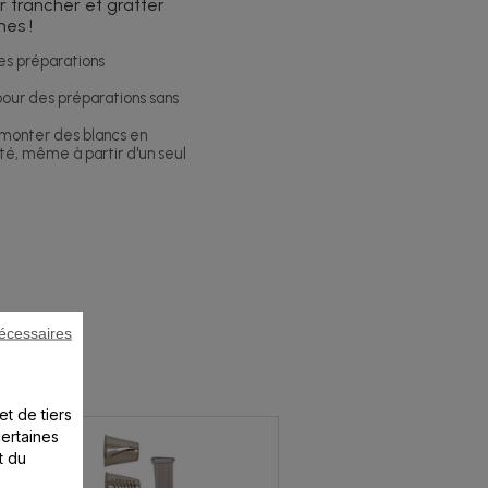
ur trancher et gratter
es !
s préparations
pour des préparations sans
 monter des blancs en
ité, même à partir d'un seul
écessaires
et de tiers
certaines
t du