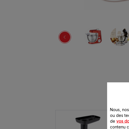
Nous, nos 
ou des te
de
vos d
contenu ci