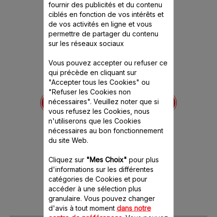
fournir des publicités et du contenu
ciblés en fonction de vos intérêts et
de vos activités en ligne et vous
permettre de partager du contenu
sur les réseaux sociaux
Vous pouvez accepter ou refuser ce
qui précède en cliquant sur
"Accepter tous les Cookies" ou
Accessoire hachoir à
Bol ble
"Refuser les Cookies non
41
viande XF631BB1
Capa
nécessaires". Veuillez noter que si
ence est
Viande hachée faite maison
vous refusez les Cookies, nous
Stock
itivement
n'utiliserons que les Cookies
nécessaires au bon fonctionnement
du site Web.
46.00 CHF
32.
Cliquez sur
"Mes Choix"
pour plus
d'informations sur les différentes
Ajout
Produit indisponible, prévenez-moi
catégories de Cookies et pour
accéder à une sélection plus
granulaire. Vous pouvez changer
d'avis à tout moment
dans notre