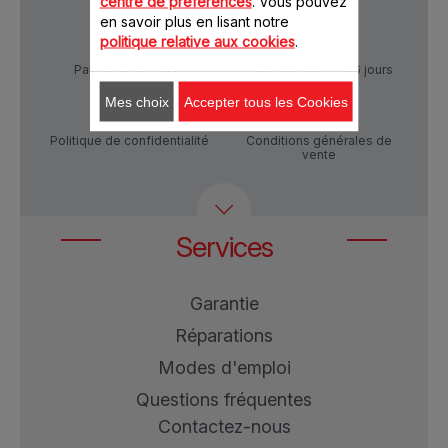
centre de préférences
. Vous pouvez
en savoir plus en lisant notre
politique relative aux cookies
.
Paiement Sécurisé
Livraison sous 5 à 6 jours
Mes choix
Accepter tous les Cookies
Politique de confidentialité
Conditions générales de
vente
Services
Garantie
Réparations
Modes d'emploi
Questions fréquentes
Contactez-nous