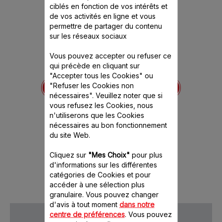
ciblés en fonction de vos intérêts et
de vos activités en ligne et vous
permettre de partager du contenu
sur les réseaux sociaux
Vous pouvez accepter ou refuser ce
qui précède en cliquant sur
02
Couvercle du bol
"Accepter tous les Cookies" ou
hachoir MS-5828445
ence est
Cette r
"Refuser les Cookies non
itivement
épuisée 
Un bol hachoir bien fermé
nécessaires". Veuillez noter que si
vous refusez les Cookies, nous
Stock disponible.
n'utiliserons que les Cookies
nécessaires au bon fonctionnement
du site Web.
6.40 CHF
Cliquez sur
"Mes Choix"
pour plus
Ajouter au panier
d'informations sur les différentes
catégories de Cookies et pour
accéder à une sélection plus
granulaire. Vous pouvez changer
d'avis à tout moment
dans notre
centre de préférences
. Vous pouvez