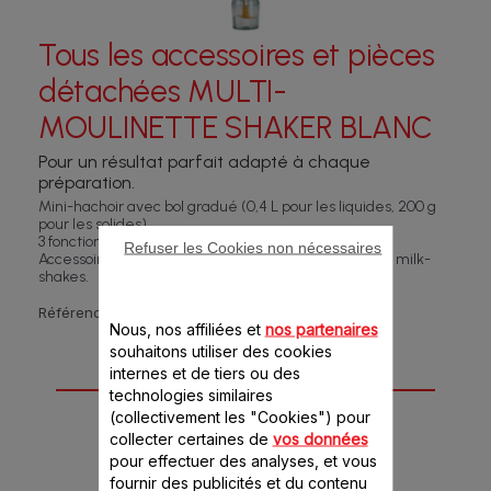
Tous les accessoires et pièces
détachées MULTI-
MOULINETTE SHAKER BLANC
Pour un résultat parfait adapté à chaque
préparation.
Mini-hachoir avec bol gradué (0,4 L pour les liquides, 200 g
pour les solides).
3 fonctions de base : mixer, émulsionner et hacher.
Refuser les Cookies non nécessaires
Accessoire shaker est idéal pour réaliser d'onctueux milk-
shakes.
Référence :
AT71R1F
Nous, nos affiliées et
nos partenaires
souhaitons utiliser des cookies
internes et de tiers ou des
2 accessoire(s) pour
technologies similaires
ce produit
(collectivement les "Cookies") pour
collecter certaines de
vos données
pour effectuer des analyses, et vous
fournir des publicités et du contenu