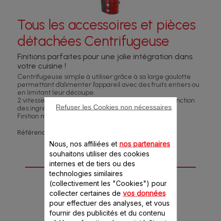
Tous les accessoires et pièces
détachées Centrifugeuse
Finitions parfaites pour une jolie intégration dans
votre cuisine !
Centrifugeuse simple à utiliser grâce à sa large goulotte
permettant d’alimenter l’appareil avec des fruits entiers ou
en limitant leur découpe.
2 vitesses de rotation pour adapter l’extraction en fonction
Refuser les Cookies non nécessaires
des ingrédients.
Finition métal brossé rouge rubis.
Référence :
JU650G31
Nous, nos affiliées et
nos partenaires
souhaitons utiliser des cookies
7 accessoire(s) pour
internes et de tiers ou des
technologies similaires
ce produit
(collectivement les "Cookies") pour
collecter certaines de
vos données
pour effectuer des analyses, et vous
fournir des publicités et du contenu