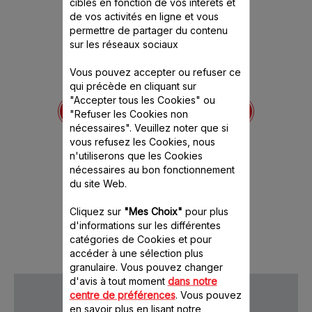
ciblés en fonction de vos intérêts et
de vos activités en ligne et vous
permettre de partager du contenu
sur les réseaux sociaux
Vous pouvez accepter ou refuser ce
qui précède en cliquant sur
Pichet et couvercle
Réceptacle à pulpe
"Accepter tous les Cookies" ou
68
SS-994150
SS
"Refuser les Cookies non
ence est
Pour un jus sans pulpe
Grand
nécessaires". Veuillez noter que si
itivement
Stock disponible.
Stock
vous refusez les Cookies, nous
n'utiliserons que les Cookies
nécessaires au bon fonctionnement
11.00 CHF
6.
du site Web.
Cliquez sur
"Mes Choix"
pour plus
Ajouter au panier
Ajout
d'informations sur les différentes
catégories de Cookies et pour
accéder à une sélection plus
granulaire. Vous pouvez changer
d'avis à tout moment
dans notre
centre de préférences
. Vous pouvez
en savoir plus en lisant notre