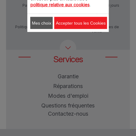
politique relative aux cookies
.
Paiement Sécurisé
Livraison sous 5 à 6 jours
Mes choix
Accepter tous les Cookies
Politique de confidentialité
Conditions générales de
vente
Services
Garantie
Réparations
Modes d'emploi
Questions fréquentes
Contactez-nous