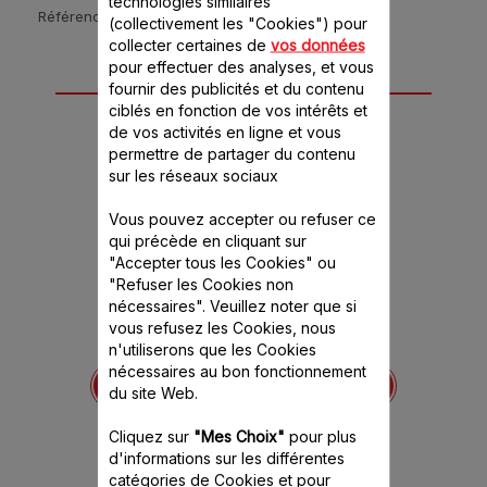
technologies similaires
Référence :
QA5101CH
(collectivement les "Cookies") pour
collecter certaines de
vos données
pour effectuer des analyses, et vous
12 accessoire(s) pour
fournir des publicités et du contenu
ciblés en fonction de vos intérêts et
ce produit
de vos activités en ligne et vous
permettre de partager du contenu
sur les réseaux sociaux
Vous pouvez accepter ou refuser ce
qui précède en cliquant sur
"Accepter tous les Cookies" ou
"Refuser les Cookies non
nécessaires". Veuillez noter que si
vous refusez les Cookies, nous
n'utiliserons que les Cookies
-650844
Accessoire hachoir à
Bol blender en inox
nécessaires au bon fonctionnement
viande XF631BB1
XF
ence est
du site Web.
itivement
Viande hachée faite maison
Pour réalis
de recet
f
Cliquez sur
"Mes Choix"
pour plus
d'informations sur les différentes
Stock
catégories de Cookies et pour