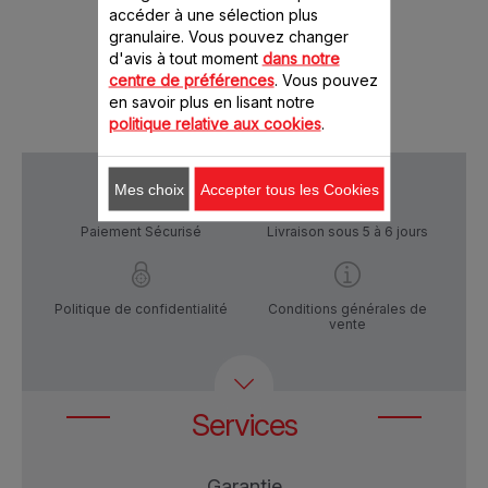
46.00 CHF
69.
accéder à une sélection plus
granulaire. Vous pouvez changer
d'avis à tout moment
dans notre
Ajout
Produit indisponible, prévenez-moi
centre de préférences
. Vous pouvez
en savoir plus en lisant notre
politique relative aux cookies
.
Mes choix
Accepter tous les Cookies
Paiement Sécurisé
Livraison sous 5 à 6 jours
Politique de confidentialité
Conditions générales de
vente
Services
Garantie