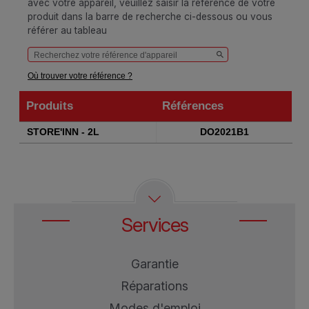
avec votre appareil, veuillez saisir la référence de votre
produit dans la barre de recherche ci-dessous ou vous
référer au tableau
Où trouver votre référence ?
Produits
Références
Produits
Références
STORE'INN - 2L
DO2021B1
Services
Garantie
Réparations
Modes d'emploi