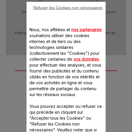
Refuser les Cookies non nécessaires
Paiement Sécurisé
Livraison sous 5 à 6 jours
Nous, nos affiliées et
nos partenaires
Politique de confidentialité
Conditions générales de
souhaitons utiliser des cookies
vente
internes et de tiers ou des
technologies similaires
(collectivement les "Cookies") pour
collecter certaines de
vos données
pour effectuer des analyses, et vous
Autre(s) accessoire(s)
fournir des publicités et du contenu
ciblés en fonction de vos intérêts et
recommandé(s)
de vos activités en ligne et vous
permettre de partager du contenu
sur les réseaux sociaux
Vous pouvez accepter ou refuser ce
qui précède en cliquant sur
"Accepter tous les Cookies" ou
"Refuser les Cookies non
nécessaires". Veuillez noter que si