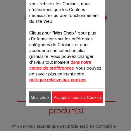
vous refusez les Cookies, nous
Bol hachoir MS-
n'utiliserons que les Cookies
652092
nécessaires au bon fonctionnement
Transparent et gradué
du site Web.
Stock disponible.
Cliquez sur
"Mes Choix"
pour plus
d'informations sur les différentes
catégories de Cookies et pour
8.20 CHF
accéder à une sélection plus
granulaire. Vous pouvez changer
Ajouter au panier
d'avis à tout moment
dans notre
centre de préférences
. Vous pouvez
en savoir plus en lisant notre
politique relative aux cookies
.
Mes choix
Accepter tous les Cookies
Conçu pour 1
produit(s)
Afin de vous assurer que cet article est bien compatible