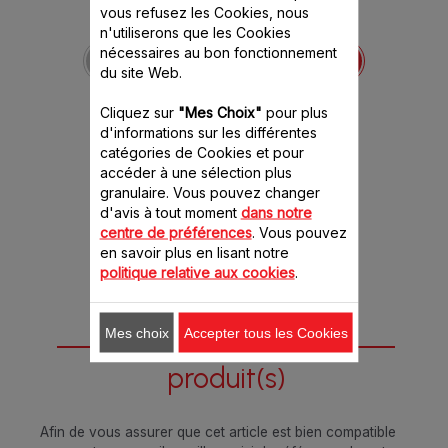
vous refusez les Cookies, nous
Bol hachoir MS-
n'utiliserons que les Cookies
652092
nécessaires au bon fonctionnement
Transparent et gradué
du site Web.
Stock disponible.
Cliquez sur
"Mes Choix"
pour plus
d'informations sur les différentes
catégories de Cookies et pour
8.20 CHF
accéder à une sélection plus
granulaire. Vous pouvez changer
Ajouter au panier
d'avis à tout moment
dans notre
centre de préférences
. Vous pouvez
en savoir plus en lisant notre
politique relative aux cookies
.
Mes choix
Accepter tous les Cookies
Conçu pour 1
produit(s)
Afin de vous assurer que cet article est bien compatible