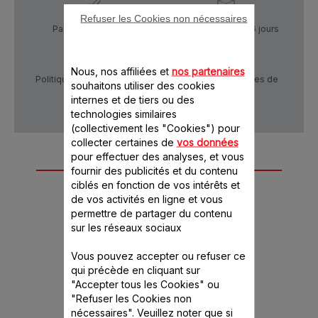
Refuser les Cookies non nécessaires
Paiement Sécurisé
Livraison sous 5 à 6 jours
Nous, nos affiliées et
nos partenaires
Politique de confidentialité
Conditions générales de
souhaitons utiliser des cookies
vente
internes et de tiers ou des
technologies similaires
(collectivement les "Cookies") pour
collecter certaines de
vos données
pour effectuer des analyses, et vous
Autre(s) accessoire(s)
fournir des publicités et du contenu
ciblés en fonction de vos intérêts et
recommandé(s)
de vos activités en ligne et vous
permettre de partager du contenu
sur les réseaux sociaux
Vous pouvez accepter ou refuser ce
qui précède en cliquant sur
"Accepter tous les Cookies" ou
"Refuser les Cookies non
nécessaires". Veuillez noter que si