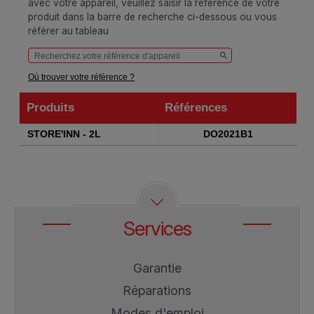
avec votre appareil, veuillez saisir la référence de votre
produit dans la barre de recherche ci-dessous ou vous
référer au tableau
Où trouver votre référence ?
Produits
Références
Produits
Références
STORE'INN - 2L
DO2021B1
Services
Garantie
Réparations
Modes d'emploi