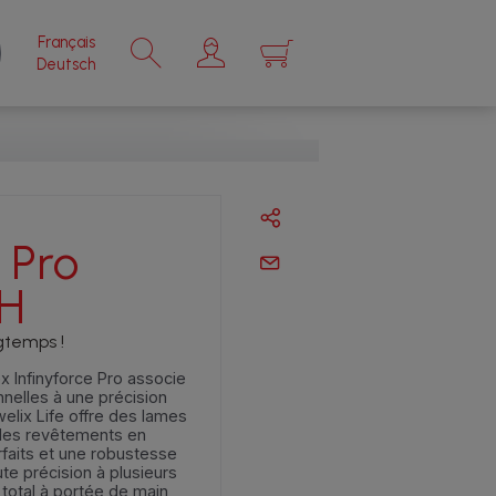
Français
×
Deutsch
 Pro
H
ngtemps !
x Infinyforce Pro associe
nelles à une précision
elix Life offre des lames
des revêtements en
rfaits et une robustesse
te précision à plusieurs
total à portée de main,