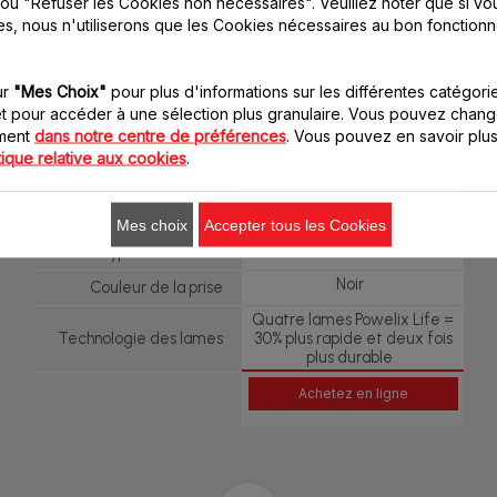
ou "Refuser les Cookies non nécessaires". Veuillez noter que si vo
Hachoir
es, nous n'utiliserons que les Cookies nécessaires au bon fonction
500 ml
Capacité du hachoir
Fouet
ur
"Mes Choix"
pour plus d'informations sur les différentes catégori
Pilon de pomme de terre
t pour accéder à une sélection plus granulaire. Vous pouvez chang
oment
dans notre centre de préférences
. Vous pouvez en savoir plus
Revêtement "Soft touch"
tique relative aux cookies
.
Compatible lave-vaisselle
Acier inoxydable/Noir
Coloris
Mes choix
Accepter tous les Cookies
Suisse
Type de bouchon
Noir
Couleur de la prise
Quatre lames Powelix Life =
Technologie des lames
30% plus rapide et deux fois
plus durable
Achetez en ligne