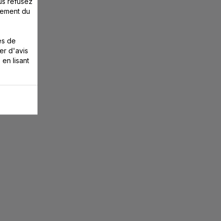
us refusez
nement du
es de
er d'avis
 en lisant