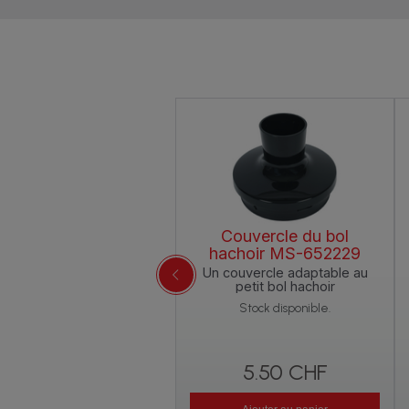
Couvercle du bol
hachoir MS-652229
652172
Un couvercle adaptable au
Pour toutes vos
petit bol hachoir
réparations chaudes ou
Stock disponible.
froides
5.50 CHF