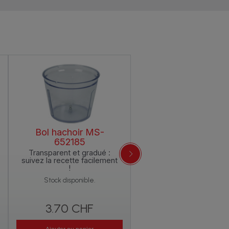
Bol hachoir MS-
Verre doseur MS-
652185
651614
Transparent et gradué :
Pratique avec une capac
suivez la recette facilement
de 800 ml
!
Stock disponible.
Stock disponible.
3.70 CHF
3.70 CHF