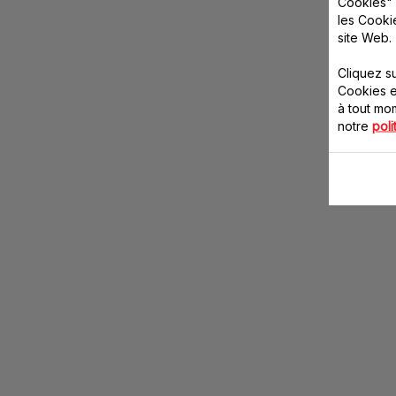
Cookies" 
les Cooki
site Web.
Cliquez s
Cookies e
à tout m
notre
poli