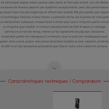
de délicieuses soupes maison, purées, salsa, pesto, et bien plus encore. Les Life Blades
exclusives de Powelix assurent une durabilité exceptionnelle, avec des performances
qui durent deux fois plus longtemps et offrent des résultats 30% plus rapides (par rappor
à la technologie Moulinex à deux lames). La précision ultime est à portée de main grâc
à un déclencheur à plusieurs vitesses facile à utiliser pour couvrir n'importe quelle textur
ou n'importe quel résultat. Un moteur impressionnant de 1200 W assure un mélange
optimal en un rien de temps, même sur les ingrédients les plus durs. Découvrez
l'ensemble parfait de mélangeurs à immersion, avec un pied anti-éclaboussures pour
garder votre cuisine propre, des pièces amovibles lavables au lave-vaisselle, un béche
de 800 ml et des accessoires polyvalents pour libérer toute votre créativité culinaire.
Caractéristiques techniques / Comparaison