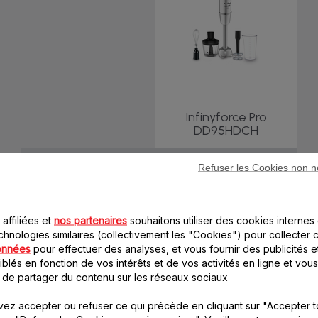
Infinyforce Pro
DD95HDCH
Autres caractéristiques
Refuser les Cookies non n
1200 W
Puissance
Variateur de vitesse
Réglage de la vitesse
affiliées et
nos partenaires
souhaitons utiliser des cookies internes 
Acier inoxydable
Matériau du pied
chnologies similaires (collectivement les "Cookies") pour collecter 
onnées
pour effectuer des analyses, et vous fournir des publicités e
Pied amovible
blés en fonction de vos intérêts et de vos activités en ligne et vous
Verre
 de partager du contenu sur les réseaux sociaux
800 ml
Capacité du Verre (ml)
ez accepter ou refuser ce qui précède en cliquant sur "Accepter t