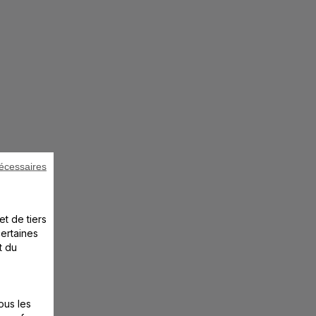
écessaires
et de tiers
certaines
t du
ous les