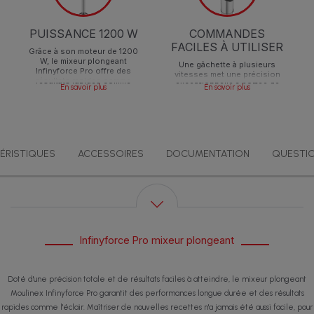
PUISSANCE 1200 W
COMMANDES
FACILES À UTILISER
Grâce à son moteur de 1200
W, le mixeur plongeant
Une gâchette à plusieurs
Infinyforce Pro offre des
vitesses met une précision
résultats rapides comme
exceptionnelle à portée de
En savoir plus
En savoir plus
l'éclair ; pour tous vos
main, avec des commandes
ingrédients, jour après jour !
variables pour couvrir
n'importe quelle texture ou
n'importe quel résultat, et
une ergonomie améliorée
pour un mixeur manuel qui
ÉRISTIQUES
ACCESSOIRES
DOCUMENTATION
ne pourrait pas être plus
QUESTIO
facile à utiliser.
Infinyforce Pro mixeur plongeant
Doté d'une précision totale et de résultats faciles à atteindre, le mixeur plongeant
Moulinex Infinyforce Pro garantit des performances longue durée et des résultats
rapides comme l'éclair. Maîtriser de nouvelles recettes n'a jamais été aussi facile, pour