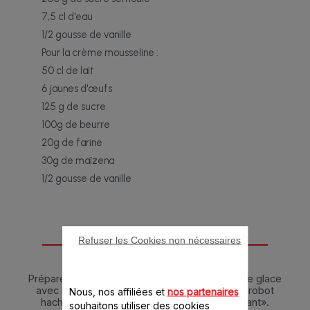
7,5 cl d'eau
1/2 gousse de vanille
Pour la crème mousseline :
50 cl de lait
6 jaunes d'œufs
125 g de sucre
100g de beurre
20g de farine
30g de maïzena
1/2 gousse de vanille
Refuser les Cookies non nécessaires
Instructions
Préparez les coques : mixez les 200 g de sucre glace
avec les 200 g de poudre d’amande dans un robot
Nous, nos affiliées et
nos partenaires
hachoir. Ce mélange est appelé «tant pour tant».
souhaitons utiliser des cookies