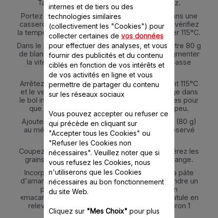
Tamisez le « tant pour tant » puis réservez.
internes et de tiers ou des
Portez l'eau et le sucre semoule à ébullition dans une
technologies similaires
casserole, sans remuer; avec un thermomètre vérifiez
(collectivement les "Cookies") pour
la température du sirop qui ne doit pas dépasser 115°C.
collecter certaines de
vos données
pour effectuer des analyses, et vous
Dans le bol inox, à l'aide du fouet multibrins, battre 80 g
de blancs d'œufs en neige en vitesse 3, et augmenter
fournir des publicités et du contenu
la vitesse quand la température du sirop dépasse
ciblés en fonction de vos intérêts et
105°C.
de vos activités en ligne et vous
Arrêtez la cuisson du sirop quand celui-ci atteint 115°C
permettre de partager du contenu
et le verser en un fin filet sur les blancs en neige dans
sur les réseaux sociaux
le bol inox. Continuez à battre pendant 6 minutes pour
que la meringue ainsi formée refroidisse un peu.
Vous pouvez accepter ou refuser ce
Ajouter le reste des blancs d'œufs non battus (80 g)
qui précède en cliquant sur
au mélange «tant pour tant» que vous avez réservé
"Accepter tous les Cookies" ou
afin d’obtenir une pâte homogène.
"Refuser les Cookies non
Coupez la gousse de vanille en deux, et récupérez les
nécessaires". Veuillez noter que si
grains d’1/2 gousse, pour les ajouter à ce mélange.
vous refusez les Cookies, nous
n'utiliserons que les Cookies
Incorporez environ un tiers de la meringue à la pâte
d'amande avec une spatule souple, pour détendre un
nécessaires au bon fonctionnement
peu, et ajouter le reste de la meringue en
du site Web.
«macaronant». Il s’agit de mélanger avec la spatule en
relevant la pâte de bas en haut pendant environ 1
Cliquez sur
"Mes Choix"
pour plus
minute.