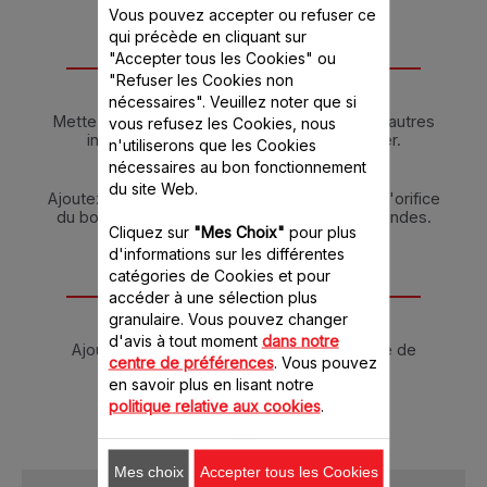
Vous pouvez accepter ou refuser ce
qui précède en cliquant sur
"Accepter tous les Cookies" ou
Instructions
"Refuser les Cookies non
nécessaires". Veuillez noter que si
Mettez la moitié des pois chiches et tous les autres
vous refusez les Cookies, nous
ingrédients (sauf le persil) dans le blender.
n'utiliserons que les Cookies
nécessaires au bon fonctionnement
Mixez 10 secondes.
du site Web.
Ajoutez ensuite le reste des pois chiches par l'orifice
du bouchon doseur et mixez encore 30 secondes.
Cliquez sur
"Mes Choix"
pour plus
Décorez avec le persil.
d'informations sur les différentes
catégories de Cookies et pour
Conseils
accéder à une sélection plus
granulaire. Vous pouvez changer
d'avis à tout moment
dans notre
Ajoutez 6 cuillères à soupe de tahin (crème de
centre de préférences
. Vous pouvez
sésame)
en savoir plus en lisant notre
politique relative aux cookies
.
Mes choix
Accepter tous les Cookies