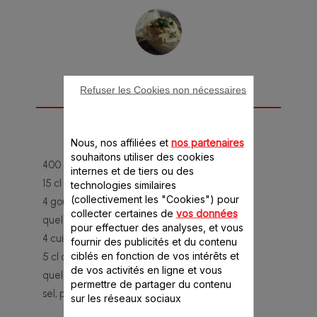
Refuser les Cookies non nécessaires
Ingrédients
POUR 6 PERSONNES
Nous, nos affiliées et
nos partenaires
souhaitons utiliser des cookies
400 g de pois chiches cuits
internes et de tiers ou des
15 cl de jus de citron
technologies similaires
(collectivement les "Cookies") pour
4 gousses d'ail
collecter certaines de
vos données
quelques brins de persil
pour effectuer des analyses, et vous
4 cuillères à soupe d'huile d'olive
fournir des publicités et du contenu
ciblés en fonction de vos intérêts et
5 cl d'eau
de vos activités en ligne et vous
quelques pincées de piment rouge en poudre
permettre de partager du contenu
sel, poivre
sur les réseaux sociaux