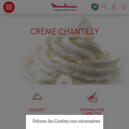
CRÈME CHANTILLY
DESSERT
PRÉPARATION
5 MINUTES
Refuser les Cookies non nécessaires