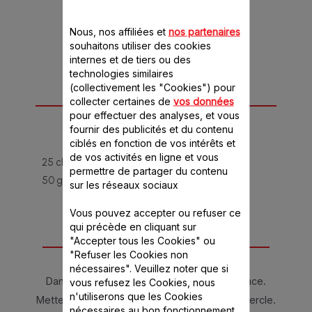
Nous, nos affiliées et
nos partenaires
souhaitons utiliser des cookies
internes et de tiers ou des
technologies similaires
(collectivement les "Cookies") pour
collecter certaines de
vos données
Ingrédients
pour effectuer des analyses, et vous
fournir des publicités et du contenu
POUR 6 PERSONNES
ciblés en fonction de vos intérêts et
de vos activités en ligne et vous
25 cl de crème fraîche bien froide
permettre de partager du contenu
50 g de sucre glace
sur les réseaux sociaux
Vous pouvez accepter ou refuser ce
qui précède en cliquant sur
"Accepter tous les Cookies" ou
Instructions
"Refuser les Cookies non
nécessaires". Veuillez noter que si
Dans le bol, mettez la crème et le sucre glace.
vous refusez les Cookies, nous
n'utiliserons que les Cookies
Mettez en place le fouet multibrins et le couvercle.
nécessaires au bon fonctionnement