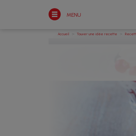
MENU
>
>
Accueil
Touver une idée recette
Recet