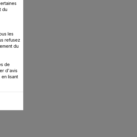
certaines
t du
ous les
us refusez
nement du
es de
er d'avis
 en lisant