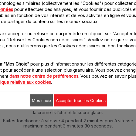
chnologies similaires (collectivement les "Cookies") pour collecter 
onnées
pour effectuer des analyses, et vous fournir des publicités e
POUR 7 PERSONNES
blés en fonction de vos intérêts et de vos activités en ligne et vous
 de partager du contenu sur les réseaux sociaux
25 cl de crème fraîche liquide
50 g de sucre glace
bien froide
ez accepter ou refuser ce qui précède en cliquant sur "Accepter t
ou "Refuser les Cookies non nécessaires". Veuillez noter que si vo
es, nous n'utiliserons que les Cookies nécessaires au bon fonction
ur
"Mes Choix"
pour plus d'informations sur les différentes catégori
t pour accéder à une sélection plus granulaire. Vous pouvez chang
oment
dans notre centre de préférences
. Vous pouvez en savoir plus
tique relative aux cookies
.
Instructions
Mes choix
Accepter tous les Cookies
Dans le bol inox muni du fouet multibrins et du couvercle, mettez
la crème fraîche et le sucre glace.
Faites fonctionner à vitesse 4 pendant 2 minutes puis à vitesse
maximum pendant 3 minutes 30 secondes.