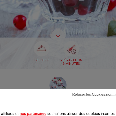
DESSERT
PRÉPARATION
6 MINUTES
Refuser les Cookies non n
Ingrédients
affiliées et
nos partenaires
souhaitons utiliser des cookies internes 