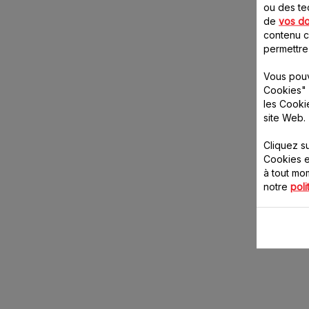
ou des te
de
vos d
contenu ci
permettre
Vous pouv
Cookies" 
les Cooki
site Web.
Cliquez s
Cookies e
à tout m
notre
poli