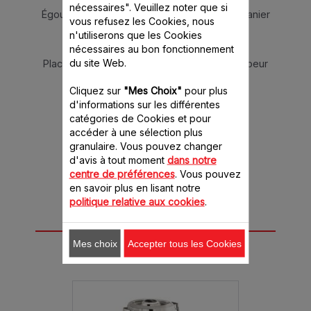
nécessaires". Veuillez noter que si
Égouttez la rhubarbe et mettez-la dans le panier
vous refusez les Cookies, nous
vapeur.
n'utiliserons que les Cookies
Versez 0,7 L d'eau dans le bol.
nécessaires au bon fonctionnement
du site Web.
Placez le panier et lancez le programme vapeur
pendant 12 minutes à 100 °C.
Cliquez sur
"Mes Choix"
pour plus
Répartissez la rhubarbe sur la pâte.
d'informations sur les différentes
Enfournez pendant 35 minutes.
catégories de Cookies et pour
Laissez refroidir avant de démouler.
accéder à une sélection plus
granulaire. Vous pouvez changer
d'avis à tout moment
dans notre
centre de préférences
. Vous pouvez
en savoir plus en lisant notre
politique relative aux cookies
.
Cette recette peut
Mes choix
Accepter tous les Cookies
être réalisée avec