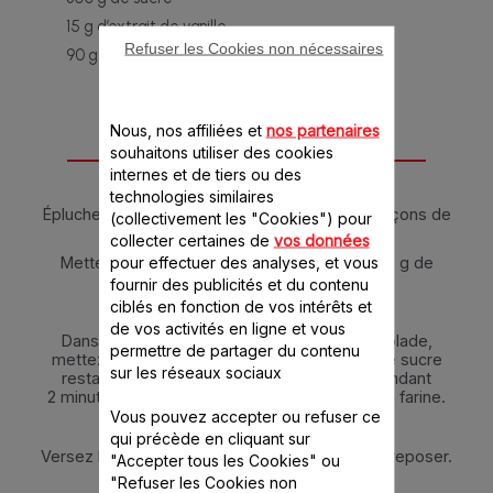
15 g d’extrait de vanille
Refuser les Cookies non nécessaires
90 g de farine
Nous, nos affiliées et
nos partenaires
souhaitons utiliser des cookies
Instructions
internes et de tiers ou des
technologies similaires
Épluchez la rhubarbe et taillez-la en petits tronçons de
(collectivement les "Cookies") pour
2 cm.
collecter certaines de
vos données
pour effectuer des analyses, et vous
Mettez-la dans un plat et saupoudrez de 150 g de
sucre.
fournir des publicités et du contenu
ciblés en fonction de vos intérêts et
Laissez reposer 40 minutes.
de vos activités en ligne et vous
Dans le robot muni du couteau hachoir Ultrablade,
permettre de partager du contenu
mettez les œufs, le lait, la crème, les 150 g de sucre
sur les réseaux sociaux
restants et la vanille. Mixez en vitesse 10 pendant
2 minutes. Au bout de 30 secondes, ajoutez la farine.
Vous pouvez accepter ou refuser ce
Beurrez et farinez un moule à manqué.
qui précède en cliquant sur
Versez la préparation dans le moule et laissez reposer.
"Accepter tous les Cookies" ou
"Refuser les Cookies non
Préchauffez le four à 180 °C.