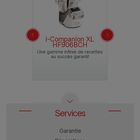
on XL
i-Companion XL
Comp
7E
HF906BCH
H
e, sans effort
Une gamme infinie de recettes
Cuisinez dava
taire!
au succès garanti!
suppl
Services
Garantie