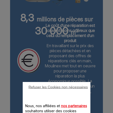
8,3
millions de pièces sur
Le coût d’une réparation est
30 000
2
souvent moins onéreux que
m
celui du remplacement d’un
produit
En travaillant sur le prix des
pièces détachées et en
proposant des offres de
réparations clés en main,
Moulinex met tout en oeuvre
pour proposer une
réparation la plus
économique possible. La
réparation n’altère en aucun
Refuser les Cookies non nécessaires
cas la qualité du produit,
réparé avec des pièces
validées par la marque.
Nous, nos affiliées et
nos partenaires
souhaitons utiliser des cookies