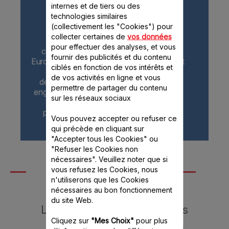
internes et de tiers ou des
technologies similaires
(collectivement les "Cookies") pour
collecter certaines de
vos données
* Plus de 96% des produits
pour effectuer des analyses, et vous
commercialisés par le Groupe Seb en
fournir des publicités et du contenu
Europe en 2021 respectaient l'engagement
ciblés en fonction de vos intérêts et
10 ans qui était valable jusqu'au 31
de vos activités en ligne et vous
décembre 2021 et est remplacé par un
permettre de partager du contenu
engagement 15 ans au juste prix depuis le
sur les réseaux sociaux
1er janvier 2022. Pièces détachées
pouvant être issues de technologies
Vous pouvez accepter ou refuser ce
alternatives.
qui précède en cliquant sur
"Accepter tous les Cookies" ou
"Refuser les Cookies non
nécessaires". Veuillez noter que si
Moulinex près de
vous refusez les Cookies, nous
chez vous
n'utiliserons que les Cookies
nécessaires au bon fonctionnement
du site Web.
Le meilleur service pour vos
Cliquez sur
"Mes Choix"
pour plus
produits est assuré par les