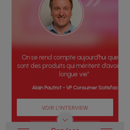
On se rend compte aujourd'hui que ce
sont des produits qui méritent d'avoir un
longue vie”
Alain Pautrot - VP Consumer Satisfaction
VOIR L'INTERVIEW