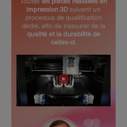
Toutes
les pièces réalisées en
impression 3D
suivent un
processus de qualification
dédié, afin de s’assurer de la
qualité et la durabilité de
celles-ci
.