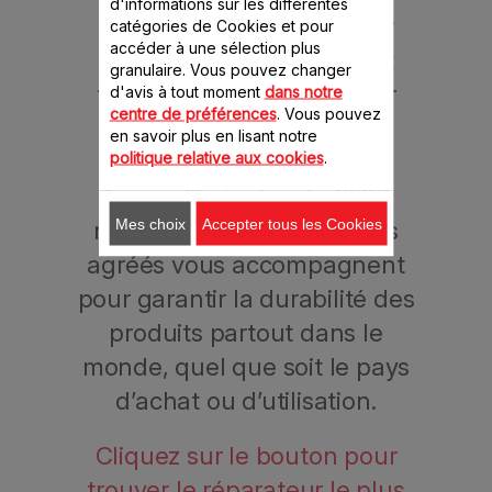
d'informations sur les différentes
professionnels formés par
catégories de Cookies et pour
accéder à une sélection plus
Moulinex, qui chercheront
granulaire. Vous pouvez changer
toujours une solution pour
d'avis à tout moment
dans notre
centre de préférences
. Vous pouvez
prolonger l’utilisation d’un
en savoir plus en lisant notre
produit.
politique relative aux cookies
.
Aujourd’hui, plus de 6200
Mes choix
Accepter tous les Cookies
réparateurs professionnels
agréés vous accompagnent
pour garantir la durabilité des
produits partout dans le
monde, quel que soit le pays
d’achat ou d’utilisation.
Cliquez sur le bouton pour
trouver le réparateur le plus