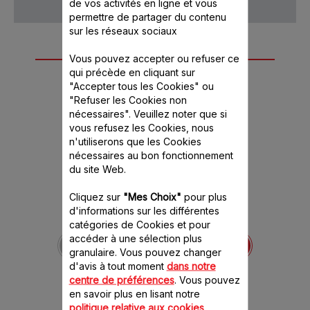
de vos activités en ligne et vous
permettre de partager du contenu
sur les réseaux sociaux
Autre(s) accessoire(s)
Vous pouvez accepter ou refuser ce
qui précède en cliquant sur
recommandé(s)
"Accepter tous les Cookies" ou
"Refuser les Cookies non
nécessaires". Veuillez noter que si
vous refusez les Cookies, nous
n'utiliserons que les Cookies
nécessaires au bon fonctionnement
du site Web.
Cliquez sur
"Mes Choix"
pour plus
d'informations sur les différentes
catégories de Cookies et pour
Bille de
accéder à une sélection plus
décompression pour
Cookeo / Cook 4 Me
granulaire. Vous pouvez changer
SS-994408
d'avis à tout moment
dans notre
centre de préférences
. Vous pouvez
Un régulateur de vapeur
indispensable !
en savoir plus en lisant notre
politique relative aux cookies
.
Stock disponible.