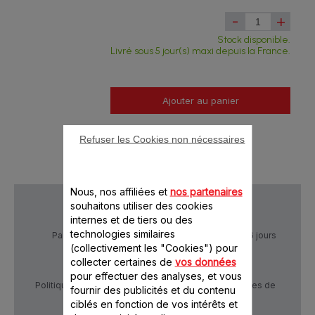
-
+
Stock disponible.
Livré sous 5 jour(s) maxi depuis la France.
Ajouter au panier
Refuser les Cookies non nécessaires
Nous, nos affiliées et
nos partenaires
souhaitons utiliser des cookies
internes et de tiers ou des
technologies similaires
Paiement Sécurisé
Livraison sous 5 à 6 jours
(collectivement les "Cookies") pour
collecter certaines de
vos données
pour effectuer des analyses, et vous
Politique de confidentialité
Conditions générales de
fournir des publicités et du contenu
vente
ciblés en fonction de vos intérêts et