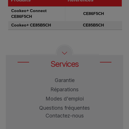
Produits
Références
Cookeo+ Connect
CE86F5CH
CE86F5CH
Cookeo+ CE85B5CH
CE85B5CH
Services
Garantie
Réparations
Modes d'emploi
Questions fréquentes
Contactez-nous