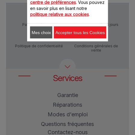
centre de préférences
. Vous pouvez
en savoir plus en lisant notre
politique relative aux cookies
.
Paiement Sécurisé
Livraison sous 5 à 6 jours
Mes choix
Accepter tous les Cookies
Politique de confidentialité
Conditions générales de
vente
Services
Garantie
Réparations
Modes d'emploi
Questions fréquentes
Contactez-nous