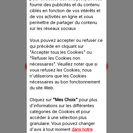
fournir des publicités et du contenu
ciblés en fonction de vos intérêts et
de vos activités en ligne et vous
permettre de partager du contenu
sur les réseaux sociaux
Vous pouvez accepter ou refuser ce
qui précède en cliquant sur
"Accepter tous les Cookies" ou
Deflecteur bol hachoir
Couteau de hachoir
"Refuser les Cookies non
193446
SS-193445
blanc
nécessaires". Veuillez noter que si
vous refusez les Cookies, nous
ence est
Des préparations qui ne
Mixer, émul
itivement
débordent plus du bol
à v
n'utiliserons que les Cookies
hachoir
nécessaires au bon fonctionnement
Stock
Stock disponible.
du site Web.
6.40 CHF
8.
Cliquez sur
"Mes Choix"
pour plus
d'informations sur les différentes
Ajouter au panier
Ajout
catégories de Cookies et pour
accéder à une sélection plus
granulaire. Vous pouvez changer
d'avis à tout moment
dans notre