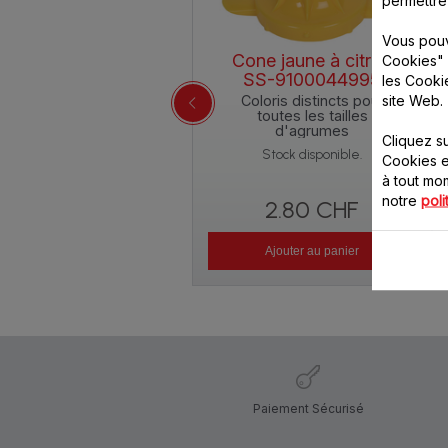
Vous pouv
Cone jaune à citron
Cookies" 
SS-9100044995
les Cooki
site Web.
Coloris distincts pour
toutes les tailles
d'agrumes
Cliquez s
Stock disponible.
Cookies e
à tout m
notre
poli
2.80 CHF
Ajouter au panier
Paiement Sécurisé