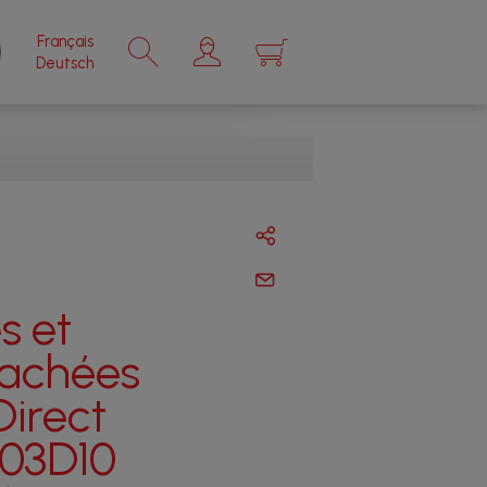
Français
×
Deutsch
s et
tachées
Direct
03D10