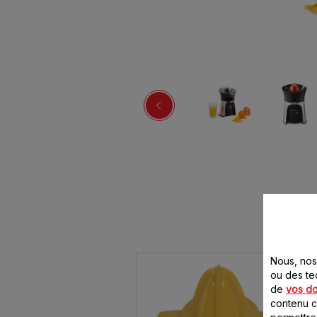
Nous, nos 
ou des te
de
vos d
contenu ci
permettre