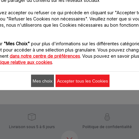
ez accepter ou refuser ce qui précède en cliquant sur "Accepter t
Cone à orange SS-
Grille filtre SS-
ou "Refuser les Cookies non nécessaires". Veuillez noter que si vo
9100044994
9100044996
es, nous n'utiliserons que les Cookies nécessaires au bon fonction
Coloris distincts pour
Rangement des cônes par
toutes les tailles
empilement
d'agrumes
ur
"Mes Choix"
pour plus d'informations sur les différentes catégori
Stock disponible.
Stock disponible.
t pour accéder à une sélection plus granulaire. Vous pouvez chang
oment
dans notre centre de préférences
. Vous pouvez en savoir plus
tique relative aux cookies
.
3.70 CHF
3.70 CHF
Ajouter au panier
Ajouter au panier
Mes choix
Accepter tous les Cookies
Livraison sous 5 à 6 jours
Politique de confidentialité