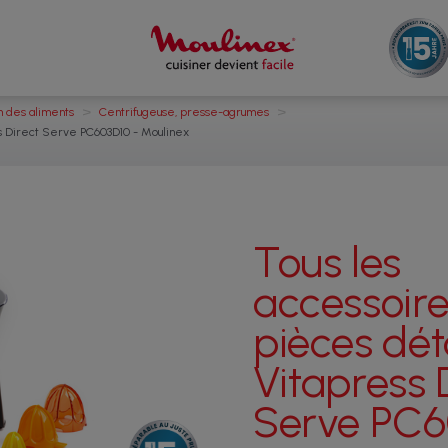
>
>
n des aliments
Centrifugeuse, presse-agrumes
s Direct Serve PC603D10 - Moulinex
Tous les
accessoire
pièces dé
Vitapress 
Serve PC6