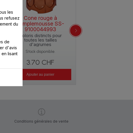
ous les
Cone rouge à
us refusez
Couvercle de
pamplemousse SS-
nement du
protection SS-
9100044993
9100044992
Coloris distincts pour
Transparent
toutes les tailles
es de
d'agrumes
er d'avis
Stock disponible.
Stock disponible.
 en lisant
3.70 CHF
3.70 CHF
Ajouter au panier
Ajouter au panier
Conditions générales de vente