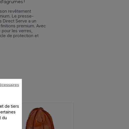
 d'agrumes !
 son revêtement
remium. Le presse-
s Direct Serve a un
finitions premium. Avec
pour les verres,
cle de protection et
écessaires
et de tiers
certaines
t du