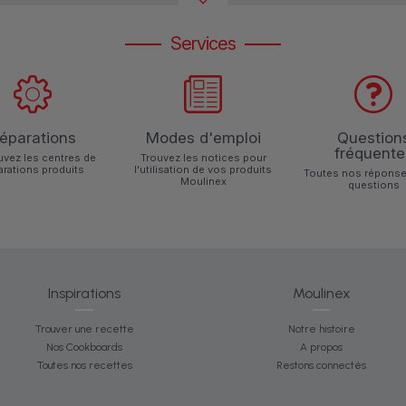
Services
éparations
Modes d'emploi
Question
fréquente
uvez les centres de
Trouvez les notices pour
arations produits
l'utilisation de vos produits
Toutes nos réponse
Moulinex
questions
Inspirations
Moulinex
Trouver une recette
Notre histoire
Nos Cookboards
A propos
Toutes nos recettes
Restons connectés