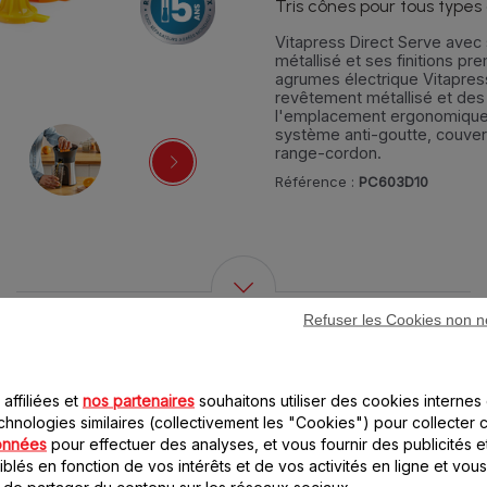
Tris cônes pour tous types
Vitapress Direct Serve avec
métallisé et ses finitions p
agrumes électrique Vitapres
revêtement métallisé et des 
l'emplacement ergonomique 
système anti-goutte, couver
range-cordon.
Référence :
PC603D10
Refuser les Cookies non n
6 accessoire(s) pour ce produit
affiliées et
nos partenaires
souhaitons utiliser des cookies internes 
chnologies similaires (collectivement les "Cookies") pour collecter 
onnées
pour effectuer des analyses, et vous fournir des publicités e
blés en fonction de vos intérêts et de vos activités en ligne et vous
 de partager du contenu sur les réseaux sociaux