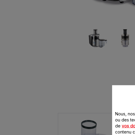
Nous, nos 
ou des te
de
vos d
contenu ci