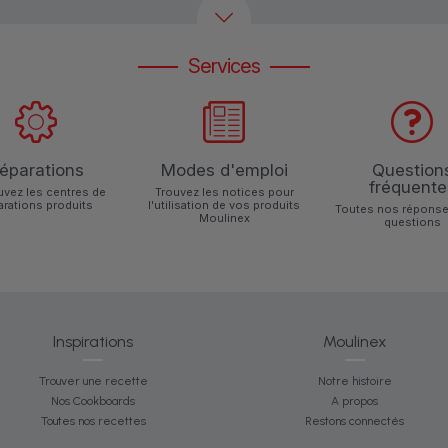
Services
éparations
Modes d'emploi
Question
fréquente
uvez les centres de
Trouvez les notices pour
arations produits
l'utilisation de vos produits
Toutes nos réponse
Moulinex
questions
Inspirations
Moulinex
Trouver une recette
Notre histoire
Nos Cookboards
A propos
Toutes nos recettes
Restons connectés