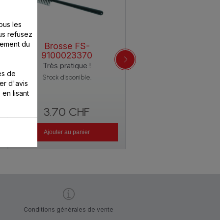
ous les
us refusez
nement du
Brosse FS-
Réceptacle à jus FS-
9100023370
9100023371
Très pratique !
Service direct avec le 
es de
verseur
Stock disponible.
er d'avis
Stock disponible.
 en lisant
3.70 CHF
6.40 CHF
Ajouter au panier
Ajouter au panier
Conditions générales de vente