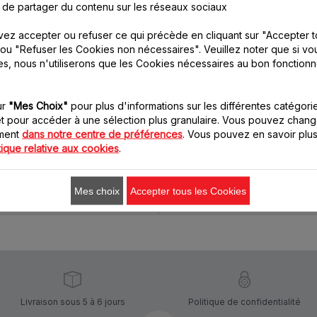
 de partager du contenu sur les réseaux sociaux
ez accepter ou refuser ce qui précède en cliquant sur "Accepter t
ou "Refuser les Cookies non nécessaires". Veuillez noter que si vo
es, nous n'utiliserons que les Cookies nécessaires au bon fonction
Poussoir FS-
Filtre FS-9100023369
9100023367
Conservez le meilleur du
fruit !
A utiliser
ur
"Mes Choix"
systématiquement
pour plus d'informations sur les différentes catégori
Stock disponible.
t pour accéder à une sélection plus granulaire. Vous pouvez chang
Stock disponible.
oment
dans notre centre de préférences
. Vous pouvez en savoir plus
tique relative aux cookies
.
5.50 CHF
11.00 CHF
Mes choix
Accepter tous les Cookies
Ajouter au panier
Ajouter au panier
Livraison sous 5 à 6 jours
Politique de confidentialité