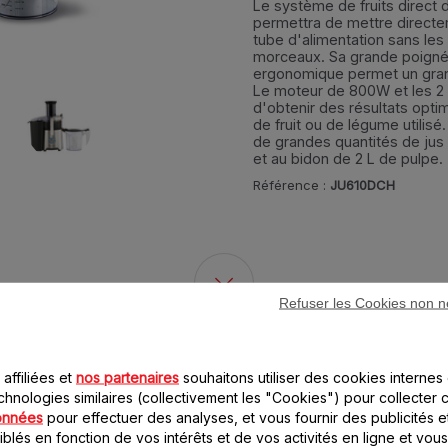
Le système de fruits direct d
permettra de mettre directem
tube d'alimentation sans les
morceaux. Sa grande poignée
ergonomique permet un grand 
Le moteur de 800W et les 2
d'obtenir des résultats opti
de fruit ou de légume utilis
de grandes quantités de jus 
et au bidon de 2 L de pulpe.
Référence :
JU610DCH
Refuser les Cookies non n
8 accessoire(s) pour ce produit
affiliées et
nos partenaires
souhaitons utiliser des cookies internes 
chnologies similaires (collectivement les "Cookies") pour collecter 
onnées
pour effectuer des analyses, et vous fournir des publicités e
blés en fonction de vos intérêts et de vos activités en ligne et vous