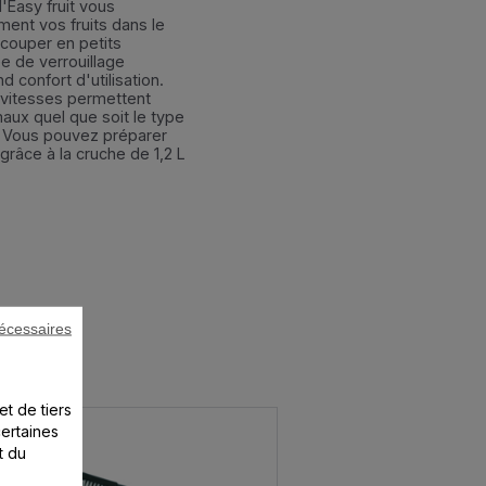
'Easy fruit vous
ent vos fruits dans le
 couper en petits
 de verrouillage
confort d'utilisation.
 vitesses permettent
maux quel que soit le type
é. Vous pouvez préparer
grâce à la cruche de 1,2 L
écessaires
et de tiers
certaines
t du