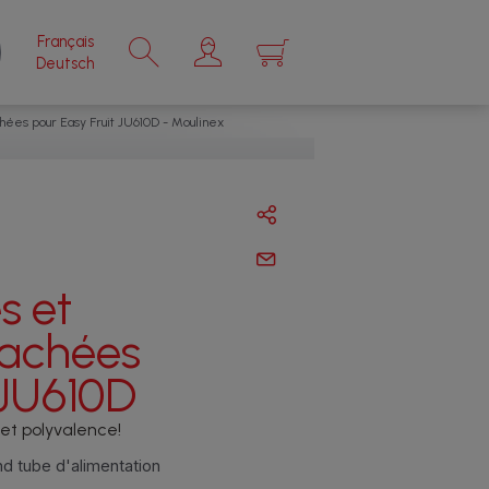
Français
×
Deutsch
hées pour Easy Fruit JU610D - Moulinex
s et
tachées
 JU610D
 et polyvalence!
nd tube d'alimentation