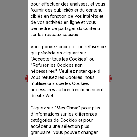
ce produit
pour effectuer des analyses, et vous
fournir des publicités et du contenu
ciblés en fonction de vos intérêts et
de vos activités en ligne et vous
permettre de partager du contenu
sur les réseaux sociaux
Vous pouvez accepter ou refuser ce
qui précède en cliquant sur
"Accepter tous les Cookies" ou
"Refuser les Cookies non
SS-193689
Brosse pour nettoyage
Piche
nécessaires". Veuillez noter que si
SS-193714
ence est
Un jus de 
vous refusez les Cookies, nous
itivement
Très utile pour le nettoyage
n'utiliserons que les Cookies
du filtre
Stock
nécessaires au bon fonctionnement
Stock disponible.
du site Web.
Cliquez sur
"Mes Choix"
pour plus
3.70 CHF
8.
d'informations sur les différentes
catégories de Cookies et pour
Ajouter au panier
Ajout
accéder à une sélection plus
granulaire. Vous pouvez changer