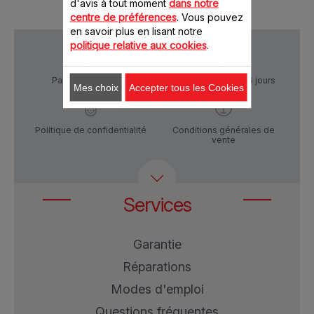
d'avis à tout moment
dans notre
centre de préférences
. Vous pouvez
en savoir plus en lisant notre
politique relative aux cookies
.
Paiement Sécurisé
Livraison sous 5 à 6 jours
Mes choix
Accepter tous les Cookies
Politique de confidentialité
Conditions générales de
vente
Services
Garantie
Réparations
Modes d'emploi
Questions fréquentes