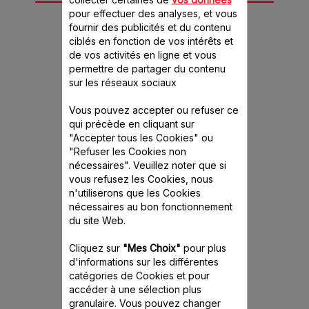
1 accessoire(s) pour
pour effectuer des analyses, et vous
ce produit
fournir des publicités et du contenu
ciblés en fonction de vos intérêts et
de vos activités en ligne et vous
permettre de partager du contenu
sur les réseaux sociaux
Vous pouvez accepter ou refuser ce
qui précède en cliquant sur
"Accepter tous les Cookies" ou
"Refuser les Cookies non
nécessaires". Veuillez noter que si
Accessoire Tostapane
Accessoire Tostapane
vous refusez les Cookies, nous
000
XA151000
XA
n'utiliserons que les Cookies
ndwichs
Pour des sandwichs
Pour d
nécessaires au bon fonctionnement
 toastés
parfaitement toastés
parfait
du site Web.
nible.
Stock disponible.
Stock
Cliquez sur
"Mes Choix"
pour plus
 CHF
17.00 CHF
17.
d'informations sur les différentes
catégories de Cookies et pour
accéder à une sélection plus
panier
Ajouter au panier
Ajout
granulaire. Vous pouvez changer