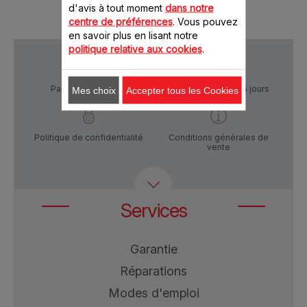
d'avis à tout moment
dans notre
centre de préférences
. Vous pouvez
en savoir plus en lisant notre
politique relative aux cookies
.
Paiement Sécurisé
Livraison sous 5 à 6 jours
Mes choix
Accepter tous les Cookies
Politique de confidentialité
Conditions générales de
vente
Services
Garantie
Réparations
Modes d'emploi