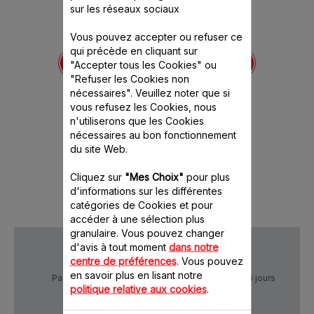
sur les réseaux sociaux
Vous pouvez accepter ou refuser ce
Lot de 2 plaques à
Plaques grill x2 TS-
qui précède en cliquant sur
5830
croque-monsieur SS-
01
"Accepter tous les Cookies" ou
203201
des gaufres
Pour réalis
"Refuser les Cookies non
nt tous les
qui conten
Amovibles et anti-
nécessaires". Veuillez noter que si
ds !
gou
adhésives pour un
vous refusez les Cookies, nous
nettoyage facile
nible.
Stock
n'utiliserons que les Cookies
Stock disponible.
 CHF
11.00 CHF
10.
nécessaires au bon fonctionnement
du site Web.
panier
Ajouter au panier
Ajout
Cliquez sur
"Mes Choix"
pour plus
d'informations sur les différentes
catégories de Cookies et pour
accéder à une sélection plus
granulaire. Vous pouvez changer
d'avis à tout moment
dans notre
centre de préférences
. Vous pouvez
en savoir plus en lisant notre
Paiement Sécurisé
Livraison sous 5 à 6 jours
politique relative aux cookies
.