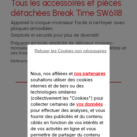
Tous les accessoires et pièces
détachées Break Time SW6118
Appareil à croque-monsieur facile à nettoyer avec
plaques amovibles
Simplicité et sécurité pour plus de diversité!
Préparez en toute simplicité de délicieux croques-
monsieur, gaufres, paninis ou grillades avec Breaktime et
Refuser les Cookies non nécessaires
ses trois plaques interchangeables.
Référence :
SW6118CH
Nous, nos affiliées et
nos partenaires
3 accessoire(s) pour
souhaitons utiliser des cookies
internes et de tiers ou des
ce produit
technologies similaires
(collectivement les "Cookies") pour
collecter certaines de
vos données
pour effectuer des analyses, et vous
fournir des publicités et du contenu
ciblés en fonction de vos intérêts et
de vos activités en ligne et vous
permettre de partager du contenu